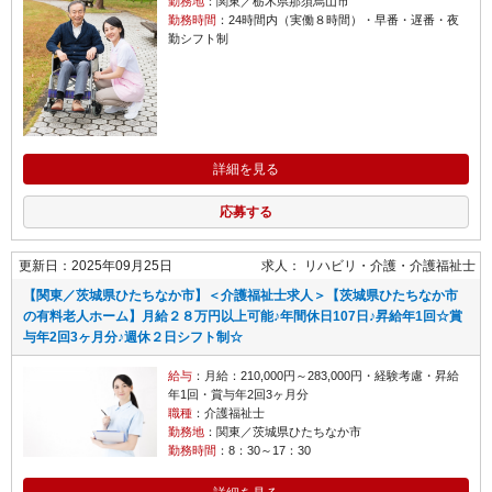
勤務地
：関東／栃木県那須烏山市
勤務時間
：24時間内（実働８時間）・早番・遅番・夜
勤シフト制
詳細を見る
応募する
更新日：2025年09月25日
求人：
リハビリ・介護
介護福祉士
【関東／茨城県ひたちなか市】＜介護福祉士求人＞【茨城県ひたちなか市
の有料老人ホーム】月給２８万円以上可能♪年間休日107日♪昇給年1回☆賞
与年2回3ヶ月分♪週休２日シフト制☆
給与
：月給：210,000円～283,000円・経験考慮・昇給
年1回・賞与年2回3ヶ月分
職種
：介護福祉士
勤務地
：関東／茨城県ひたちなか市
勤務時間
：8：30～17：30