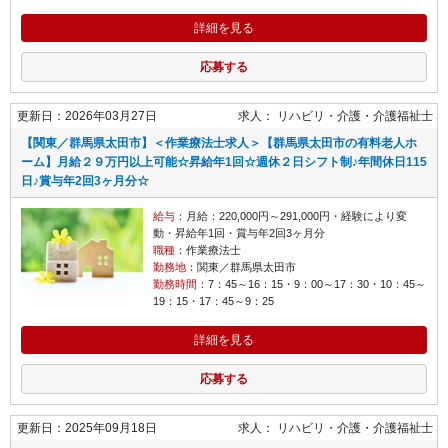
詳細を見る
応募する
更新日：2026年03月27日
求人：
リハビリ・介護
介護福祉士
【関東／群馬県太田市】＜作業療法士求人＞【群馬県太田市の有料老人ホ
ーム】月給２９万円以上可能☆昇給年1回☆週休２日シフト制♪年間休日115
日♪賞与年2回3ヶ月分☆
給与
：月給：220,000円～291,000円・経験により変
動・昇給年1回・賞与年2回3ヶ月分
職種
：作業療法士
勤務地
：関東／群馬県太田市
勤務時間
：7：45～16：15・9：00～17：30・10：45～
19：15・17：45～9：25
詳細を見る
応募する
更新日：2025年09月18日
求人：
リハビリ・介護
介護福祉士