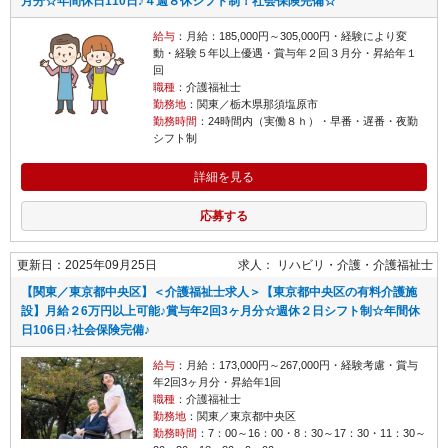
月分☆年間休日110日♪４週８休シフト制！社会保険完備☆
給与
：月給：185,000円～305,000円・経験により変
動・経験５年以上優遇・賞与年２回３月分・昇給年１
回
職種
：介護福祉士
勤務地
：関東／栃木県那須塩原市
勤務時間
：24時間内（実働８ｈ）・早番・遅番・夜勤
シフト制
詳細を見る
応募する
更新日：2025年09月25日
求人：
リハビリ・介護
介護福祉士
【関東／東京都中央区】＜介護福祉士求人＞【東京都中央区の有料介護施
設】月給２6万円以上可能♪賞与年2回3ヶ月分☆週休２日シフト制☆年間休
日106日♪社会保険完備♪
給与
：月給：173,000円～267,000円・経験考慮・賞与
年2回3ヶ月分・昇給年1回
職種
：介護福祉士
勤務地
：関東／東京都中央区
勤務時間
：7：00～16：00・8：30～17：30・11：30～