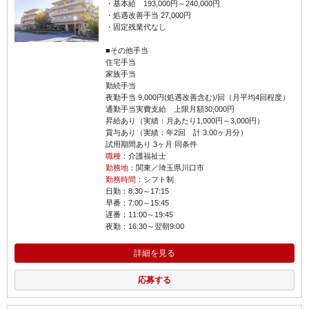
・基本給 193,000円～240,000円
・処遇改善手当 27,000円
・固定残業代なし
■その他手当
住宅手当
家族手当
勤続手当
夜勤手当 9,000円(処遇改善含む)/回（月平均4回程度）
通勤手当実費支給 上限月額30,000円
昇給あり（実績：月あたり1,000円～3,000円）
賞与あり（実績：年2回 計 3.00ヶ月分）
試用期間あり 3ヶ月 同条件
職種
：介護福祉士
勤務地
：関東／埼玉県川口市
勤務時間
：シフト制
日勤：8:30～17:15
早番：7:00～15:45
遅番：11:00～19:45
夜勤：16:30～翌朝9:00
詳細を見る
応募する