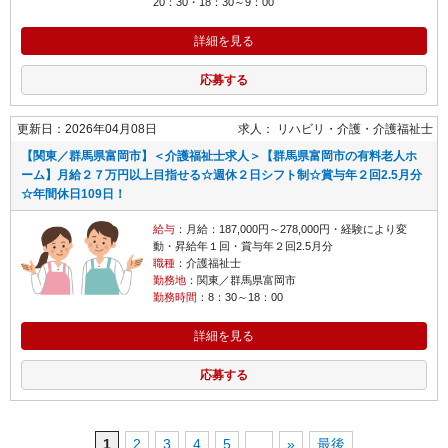
20：30・18：30～9：00
詳細を見る
応募する
更新日：2026年04月08日
求人：
リハビリ・介護
介護福祉士
【関東／群馬県富岡市】＜介護福祉士求人＞【群馬県富岡市の有料老人ホ
ーム】月給２７万円以上目指せる☆週休２日シフト制☆賞与年２回2.5月分
☆年間休日109日！
給与
：月給：187,000円～278,000円・経験により変
動・昇給年１回・賞与年２回2.5月分
職種
：介護福祉士
勤務地
：関東／群馬県富岡市
勤務時間
：8：30～18：00
詳細を見る
応募する
1
2
3
4
5
...
»
最後