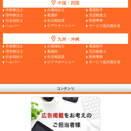
中国・四国
作業療法士
介護福祉士
看護助手
理学療法士
看護師
言語聴覚士
社会福祉士
生活相談員
医療事務
ヘルパー
ケアマネージャー
サービス提供責任者
九州・沖縄
作業療法士
介護福祉士
看護助手
理学療法士
看護師
言語聴覚士
社会福祉士
生活相談員
医療事務
ヘルパー
ケアマネージャー
サービス提供責任者
コンテンツ