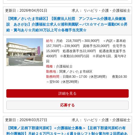
更新日：2026年04月01日
求人：
リハビリ・介護
介護福祉士
【関東／さいたま市緑区】【医療法人社団 アンフルール介護老人保健施
設 あさがお】介護福祉士求人☆浦和美園駅～バス☆マイカー通勤OK☆昇
給・賞与あり☆月給30万以上可☆各種手当充実☆
給与
：月給 218,700円～300,900円 ＜内訳＞基本給
157,700円～239,900円 資格手当20,000円 住宅手当
15,000円 処遇改善手当22,000円 処遇改善支援手当
4000円 ※夜勤10,000円/1回 ※昇給年1回、賞与年2
回
職種
：介護福祉士
勤務地
：関東／さいたま市緑区
勤務時間
：日勤8:30～17:00（休憩1時間） 夜勤16:30
～翌9:00（休憩2時間）
詳細を見る
応募する
更新日：2026年03月27日
求人：
リハビリ・介護
介護福祉士
【関東／足柄下郡湯河原町】＜介護福祉士募集＞【足柄下郡湯河原町の有
料介護施設】月給２６万円スタート♪４週９休シフト制☆賞与年２回昇給あ