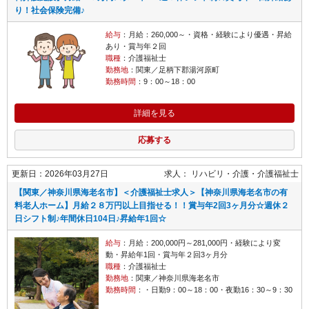
り！社会保険完備♪
給与
：月給：260,000～・資格・経験により優遇・昇給
あり・賞与年２回
職種
：介護福祉士
勤務地
：関東／足柄下郡湯河原町
勤務時間
：9：00～18：00
詳細を見る
応募する
更新日：2026年03月27日
求人：
リハビリ・介護
介護福祉士
【関東／神奈川県海老名市】＜介護福祉士求人＞【神奈川県海老名市の有
料老人ホーム】月給２８万円以上目指せる！！賞与年2回3ヶ月分☆週休２
日シフト制♪年間休日104日♪昇給年1回☆
給与
：月給：200,000円～281,000円・経験により変
動・昇給年1回・賞与年２回3ヶ月分
職種
：介護福祉士
勤務地
：関東／神奈川県海老名市
勤務時間
：・日勤9：00～18：00・夜勤16：30～9：30