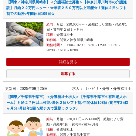
【関東／神奈川県川崎市】＜介護福祉士募集＞【神奈川県川崎市の介護施
設】月給２２万円スタート☆年収２５０万円以上可能☆！週休２日シフト
制での勤務♪年間休日109日☆
給与
：月給：220,000円～・経験により変動・昇給年1
回・賞与年２回３ヶ月分
職種
：介護福祉士
勤務地
：関東／神奈川県川崎市
勤務時間
：・7:00～16:00・8:30～17:30・11:30～
20:30・16:00～10:00
詳細を見る
応募する
更新日：2025年09月25日
求人：
リハビリ・介護
介護福祉士
【関東／千葉県千葉市】＜介護福祉士求人＞【千葉県千葉市の有料老人ホ
ーム】月給２７円以上可能♪週休２日シフト制♪年間休日108日♪賞与年2回3
ヶ月分♪昇給年1回☆駅チカで通勤ラクラク♪
給与
：月給：220,000円～274,000円・経験により変
動・昇給年1回・賞与年2回3ヶ月分
職種
：介護福祉士
勤務地
：関東／千葉県千葉市