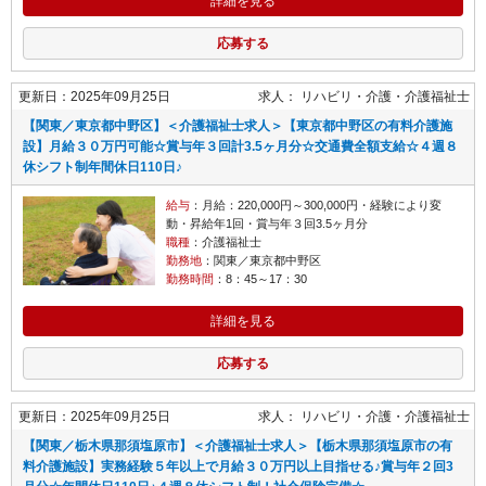
詳細を見る
応募する
更新日：2025年09月25日
求人：
リハビリ・介護
介護福祉士
【関東／東京都中野区】＜介護福祉士求人＞【東京都中野区の有料介護施
設】月給３０万円可能☆賞与年３回計3.5ヶ月分☆交通費全額支給☆４週８
休シフト制年間休日110日♪
給与
：月給：220,000円～300,000円・経験により変
動・昇給年1回・賞与年３回3.5ヶ月分
職種
：介護福祉士
勤務地
：関東／東京都中野区
勤務時間
：8：45～17：30
詳細を見る
応募する
更新日：2025年09月25日
求人：
リハビリ・介護
介護福祉士
【関東／栃木県那須塩原市】＜介護福祉士求人＞【栃木県那須塩原市の有
料介護施設】実務経験５年以上で月給３０万円以上目指せる♪賞与年２回3