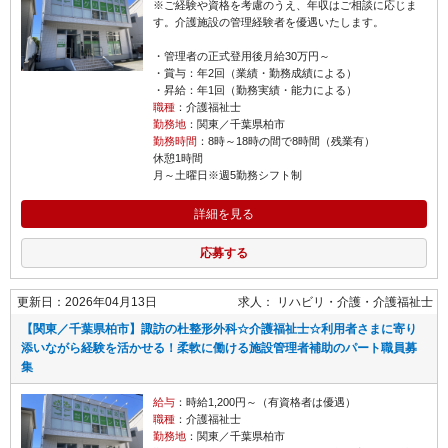
※ご経験や資格を考慮のうえ、年収はご相談に応じま
す。介護施設の管理経験者を優遇いたします。
・管理者の正式登用後月給30万円～
・賞与：年2回（業績・勤務成績による）
・昇給：年1回（勤務実績・能力による）
職種
：介護福祉士
勤務地
：関東／千葉県柏市
勤務時間
：8時～18時の間で8時間（残業有）
休憩1時間
月～土曜日※週5勤務シフト制
詳細を見る
応募する
更新日：2026年04月13日
求人：
リハビリ・介護
介護福祉士
【関東／千葉県柏市】諏訪の杜整形外科☆介護福祉士☆利用者さまに寄り
添いながら経験を活かせる！柔軟に働ける施設管理者補助のパート職員募
集
給与
：時給1,200円～（有資格者は優遇）
職種
：介護福祉士
勤務地
：関東／千葉県柏市