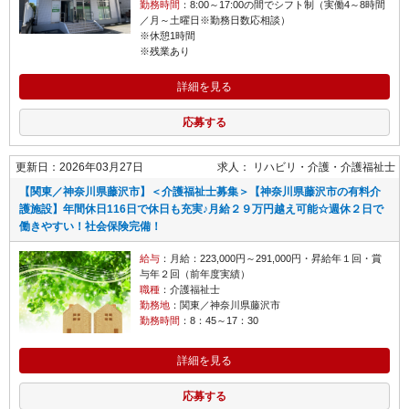
勤務時間
：8:00～17:00の間でシフト制（実働4～8時間
／月～土曜日※勤務日数応相談）
※休憩1時間
※残業あり
詳細を見る
応募する
更新日：2026年03月27日
求人：
リハビリ・介護
介護福祉士
【関東／神奈川県藤沢市】＜介護福祉士募集＞【神奈川県藤沢市の有料介
護施設】年間休日116日で休日も充実♪月給２９万円越え可能☆週休２日で
働きやすい！社会保険完備！
給与
：月給：223,000円～291,000円・昇給年１回・賞
与年２回（前年度実績）
職種
：介護福祉士
勤務地
：関東／神奈川県藤沢市
勤務時間
：8：45～17：30
詳細を見る
応募する