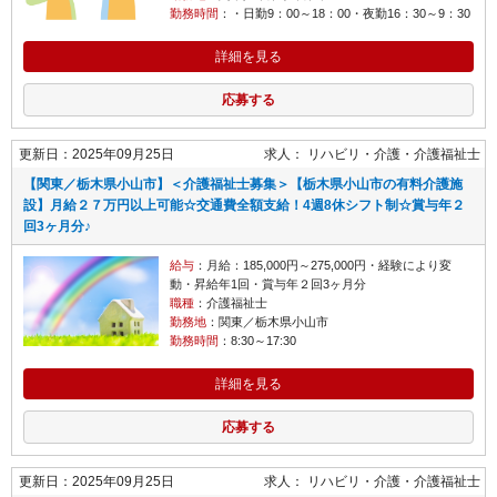
勤務時間
：・日勤9：00～18：00・夜勤16：30～9：30
詳細を見る
応募する
更新日：2025年09月25日
求人：
リハビリ・介護
介護福祉士
【関東／栃木県小山市】＜介護福祉士募集＞【栃木県小山市の有料介護施
設】月給２７万円以上可能☆交通費全額支給！4週8休シフト制☆賞与年２
回3ヶ月分♪
給与
：月給：185,000円～275,000円・経験により変
動・昇給年1回・賞与年２回3ヶ月分
職種
：介護福祉士
勤務地
：関東／栃木県小山市
勤務時間
：8:30～17:30
詳細を見る
応募する
更新日：2025年09月25日
求人：
リハビリ・介護
介護福祉士