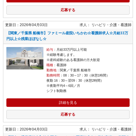
応募する
更新日：2026年04月03日
求人：
リハビリ・介護
看護師
【関東／千葉県 船橋市】ファミール産院いちかわ☆看護師求人☆月給33万
円以上☆残業ほぼなし☆
給与
：月給33万円以上可能
※経験考慮します。
※産科経験のある看護師の方大歓迎
職種
：看護師
勤務地
：関東／千葉県 船橋市
勤務時間
：08：30～17：30（休憩1時間）
夜勤 16：30～翌09：30（休憩2時間）
※夜勤平均4～6回／月
シフト制勤務
詳細を見る
応募する
更新日：2026年04月03日
求人：
リハビリ・介護
看護師