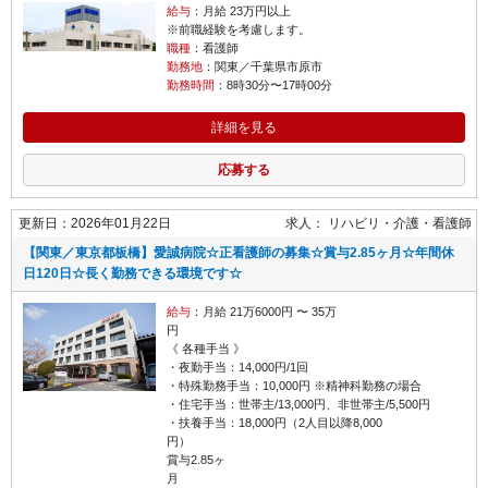
給与
：月給 23万円以上
※前職経験を考慮します。
職種
：看護師
勤務地
：関東／千葉県市原市
勤務時間
：8時30分〜17時00分
詳細を見る
応募する
更新日：2026年01月22日
求人：
リハビリ・介護
看護師
【関東／東京都板橋】愛誠病院☆正看護師の募集☆賞与2.85ヶ月☆年間休
日120日☆長く勤務できる環境です☆
給与
：月給 21万6000円 〜 35万
《 各種手当 》
・夜勤手当：14,000円/1回
・特殊勤務手当：10,000円 ※精神科勤務の場合
・住宅手当：世帯主/13,000円、非世帯主/5,500円
・扶養手当：18,000円（2人目以降8,000
円
賞与2.85ヶ