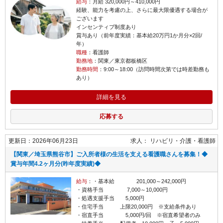
給与
：月給 320,000円～410,000円
経験、能力を考慮の上、さらに最大限優遇する場合が
ございます
インセンティブ制度あり
賞与あり（前年度実績：基本給20万円1か月分×2回/
年）
職種
：看護師
勤務地
：関東／東京都板橋区
勤務時間
：9:00～18:00（訪問時間次第では時差勤務も
あり）
詳細を見る
応募する
更新日：2026年06月23日
求人：
リハビリ・介護
看護師
【関東／埼玉県熊谷市】ご入所者様の生活を支える看護職さんを募集！◆
賞与年間4.2ヶ月分(昨年度実績)◆
給与
：・基本給 201,000～242,000円
・資格手当 7,000～10,000円
・処遇支援手当 5,000円
・住宅手当 上限20,000円 ※支給条件あり
・宿直手当 5,000円/回 ※宿直希望者のみ