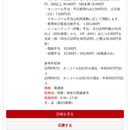
円、5回以上 30,000円、5回未満 10,000円
・オンコール手当：平日夜間のみ2,500円/日、土日祝
（1日）7,500円/日
※オンコール手当は利用者数に応じて増額します。
・夜間休日緊急出動手当：１回5,000円
・インセンティブ（件数）手当：月の訪問件数が81件
以上（60分換算）から、1件（60分）あたり4,000円を
支給（例：60分の訪問を90件訪問した際は40,000円支
給）
・職能手当 10,000円
・役職手当 10,000円～150,000円（役職者のみ）
参考年収例
訪問5件/日、オンコール5日/月の場合：年収550万円以
上
訪問6件/日、オンコール10日/月の場合：年収650万円以
上
職種
：看護師
勤務地
：関東／神奈川県鎌倉市
勤務時間
：8:30～17:30
月～金（週5日勤務）
詳細を見る
応募する