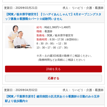
更新日：2026年03月21日
求人：
リハビリ・介護
看護師
【関東／栃木県宇都宮市】【リハデイあんしゃんて】8月オープニングスタ
ッフ募集☆看護職☆パート☆経験問いません
給与
：時給1,380円〜1,480円
職種
：看護師
勤務地
：関東／栃木県宇都宮市
勤務時間
：8:30～17:30（休憩60分）
8：30（9：00）～12：30
13：30～17：00（17：30）
※月～土の週3日程度の勤務でご相談ください。
（勤務時間などお気軽にご相談ください）
詳細を見る
応募する
更新日：2026年04月02日
求人：
リハビリ・介護
看護師
【関東／千葉県市原市】鎗田病院☆託児所あり☆看護師☆日勤のみ☆五井
駅より徒歩圏内☆