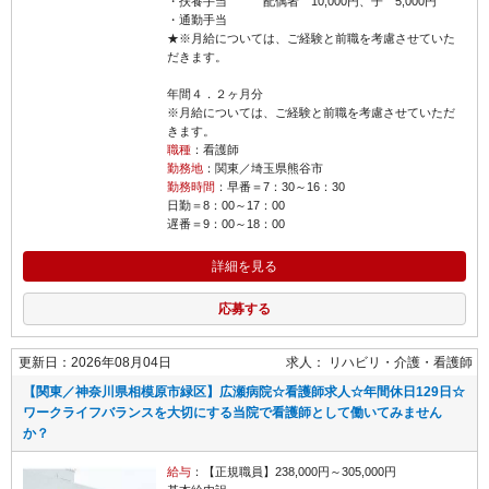
・扶養手当 配偶者 10,000円、子 5,000円
・通勤手当
★※月給については、ご経験と前職を考慮させていた
だきます。
年間４．２ヶ月分
※月給については、ご経験と前職を考慮させていただ
きます。
職種
：看護師
勤務地
：関東／埼玉県熊谷市
勤務時間
：早番＝7：30～16：30
日勤＝8：00～17：00
遅番＝9：00～18：00
詳細を見る
応募する
更新日：2026年08月04日
求人：
リハビリ・介護
看護師
【関東／神奈川県相模原市緑区】広瀬病院☆看護師求人☆年間休日129日☆
ワークライフバランスを大切にする当院で看護師として働いてみません
か？
給与
：【正規職員】238,000円～305,000円