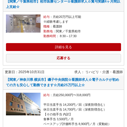
【関東／千葉県柏市】柏市医療センター☆看護師求人☆賞与実績4ヶ月間以
上支給☆
給与
：月給20万円以上可能
※経験考慮します
職種
：看護師
勤務地
：関東／千葉県柏市
勤務時間
： 8:30～17:30
詳細を見る
応募する
更新日：2025年10月31日
求人：
リハビリ・介護
看護師
【関東／神奈川県 横浜市】磯子中央病院☆看護師求人☆電子カルテが初め
ての方も安心して勤務できます☆月給25万円以上☆
給与
：月給250,000円〜318,000円
平日当直手当 14,200円／回（深夜割増含む）
休日当直手当 14,700円／回（深夜割増含む）
【その他手当 内訳】
食事手当 3,500円／月
ベースアップ評価料手当 8,900円／月（変動給）