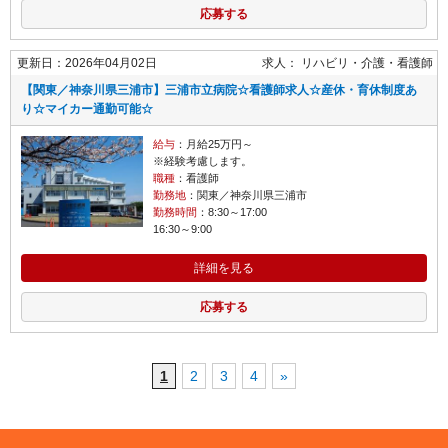
応募する
更新日：2026年04月02日
求人：
リハビリ・介護
看護師
【関東／神奈川県三浦市】三浦市立病院☆看護師求人☆産休・育休制度あ
り☆マイカー通勤可能☆
給与
：月給25万円～
※経験考慮します。
職種
：看護師
勤務地
：関東／神奈川県三浦市
勤務時間
：8:30～17:00
16:30～9:00
詳細を見る
応募する
1
2
3
4
»