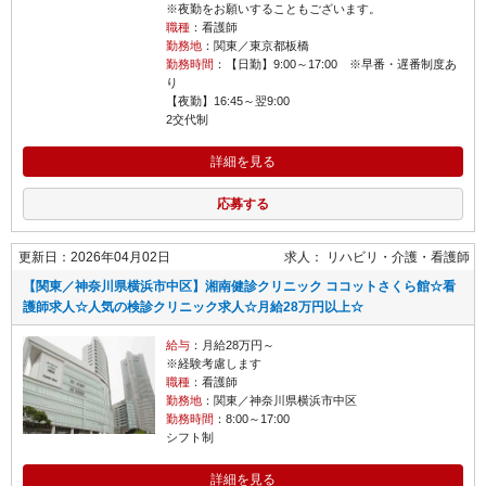
※夜勤をお願いすることもございます。
職種
：看護師
勤務地
：関東／東京都板橋
勤務時間
：【日勤】9:00～17:00 ※早番・遅番制度あ
【夜勤】16:45～翌9:00
2交代制
詳細を見る
応募する
更新日：2026年04月02日
求人：
リハビリ・介護
看護師
【関東／神奈川県横浜市中区】湘南健診クリニック ココットさくら館☆看
護師求人☆人気の検診クリニック求人☆月給28万円以上☆
給与
：月給28万円～
※経験考慮します
職種
：看護師
勤務地
：関東／神奈川県横浜市中区
勤務時間
：8:00～17:00
シフト制
詳細を見る