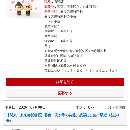
職種
：看護師
勤務地
：関東／埼玉県さいたま市西区
勤務時間
：変形労働時間制
変形労働時間制の単位
１ヶ月単位
就業時間１
7時00分〜16時00分
就業時間２
9時00分〜18時00分
又は
17時30分〜9時30分の時間の間の5時間以上
就業時間に関する特記事項
就業時間応相談
６時間以上勤務は休憩６０分
夜勤については１７：３０～翌９：３０になります
詳細を見る
応募する
更新日：2026年07月08日
求人：
リハビリ・介護
看護師
【関東／東京都板橋区】募集！高水準の待遇／残業ほぼ無／駅近（徒歩1
分）