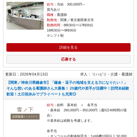
給与
：月給 300,000円～
賞与あり
職種
：看護師
勤務地
：関東／東京都西東京市
勤務時間
：8時30分〜17時00分
16時30分〜9時00分
※シフト制
詳細を見る
応募する
更新日：2026年04月13日
求人：
リハビリ・介護
看護師
【関東／神奈川県鎌倉市】「鎌倉・逗子の地域を支える力になりたい！」
そんな想いのある看護師さん大募集！ 20歳代や若手が活躍中！訪問未経験
歓迎！土日祝休みでプライベートも充実◎
給与
：給料 基本給 ＋ 各手当
・基本給 260,000円～350,000円（週5日40時間の場
合）
※基本給は経験を考慮します。
各手当
・オンコール出動体制手当：1st待機10回以上 50,000