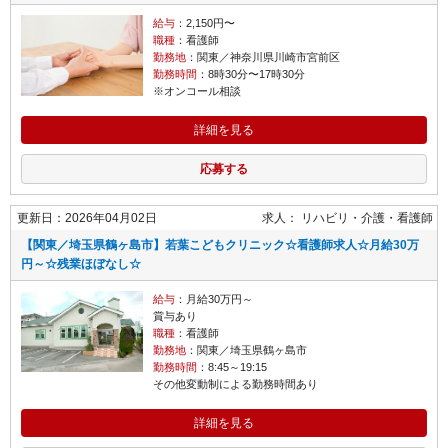
給与
：2,150円〜
職種
：看護師
勤務地
：関東／神奈川県川崎市宮前区
勤務時間
：8時30分〜17時30分
※オンコール相談
詳細を見る
応募する
更新日：2026年04月02日
求人：
リハビリ・介護
看護師
【関東／埼玉県鶴ヶ島市】若葉こどもクリニック☆看護師求人☆月給30万
円～☆残業ほぼなし☆
給与
：月給30万円～
賞与あり
職種
：看護師
勤務地
：関東／埼玉県鶴ヶ島市
勤務時間
：8:45～19:15
その他変動制による勤務時間あり
詳細を見る