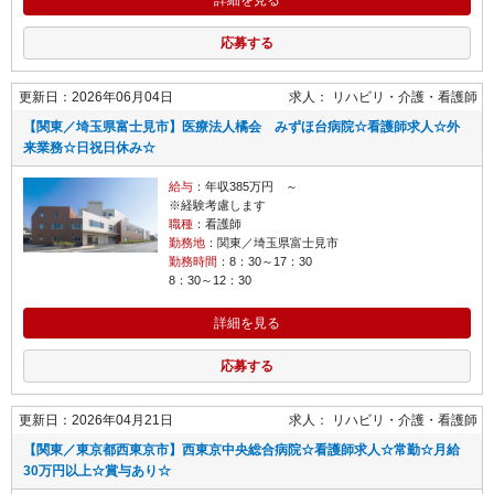
応募する
更新日：2026年06月04日
求人：
リハビリ・介護
看護師
【関東／埼玉県富士見市】医療法人橘会 みずほ台病院☆看護師求人☆外
来業務☆日祝日休み☆
給与
：年収385万円 ～
※経験考慮します
職種
：看護師
勤務地
：関東／埼玉県富士見市
勤務時間
：8：30～17：30
8：30～12：30
詳細を見る
応募する
更新日：2026年04月21日
求人：
リハビリ・介護
看護師
【関東／東京都西東京市】西東京中央総合病院☆看護師求人☆常勤☆月給
30万円以上☆賞与あり☆