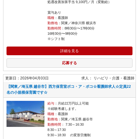
処遇改善加算手当 9,100円／月（変動給）
賞与あり
職種
：看護師
勤務地
：関東／神奈川県 横浜市
勤務時間
：8時30分〜17時00分
16時30分〜9時00分
※シフト制
詳細を見る
応募する
更新日：2026年04月03日
求人：
リハビリ・介護
看護師
【関東／埼玉県 越谷市】西方保育室ポコ・ア・ポコ☆看護師求人☆定員22
名の小規模保育園です☆
給与
：月給22万円以上可能
※経験考慮します。
職種
：看護師
勤務地
：関東／埼玉県 越谷市
勤務時間
： 7:30～16:30
8:30～17:30
9:30～18:30 の変形労働制