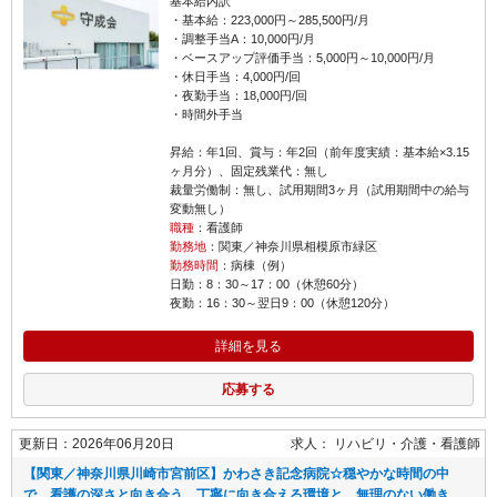
基本給内訳
・基本給：223,000円～285,500円/月
・調整手当A：10,000円/月
・ベースアップ評価手当：5,000円～10,000円/月
・休日手当：4,000円/回
・夜勤手当：18,000円/回
・時間外手当
昇給：年1回、賞与：年2回（前年度実績：基本給×3.15
ヶ月分）、固定残業代：無し
裁量労働制：無し、試用期間3ヶ月（試用期間中の給与
変動無し）
職種
：看護師
勤務地
：関東／神奈川県相模原市緑区
勤務時間
：病棟（例）
日勤：8：30～17：00（休憩60分）
夜勤：16：30～翌日9：00（休憩120分）
詳細を見る
応募する
更新日：2026年06月20日
求人：
リハビリ・介護
看護師
【関東／神奈川県川崎市宮前区】かわさき記念病院☆穏やかな時間の中
で、看護の深さと向き合う。丁寧に向き合える環境と、無理のない働き