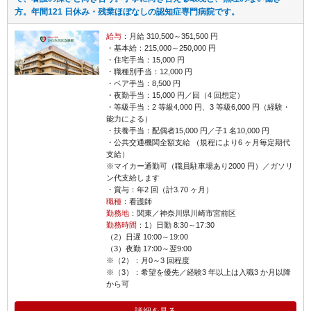
方。年間121 日休み・残業ほぼなしの認知症専門病院です。
給与
：月給 310,500～351,500 円
・基本給：215,000～250,000 円
・住宅手当：15,000 円
・職種別手当：12,000 円
・ベア手当：8,500 円
・夜勤手当：15,000 円／回（4 回想定）
・等級手当：2 等級4,000 円、3 等級6,000 円（経験・
能力による）
・扶養手当：配偶者15,000 円／子1 名10,000 円
・公共交通機関全額支給 （規程により6 ヶ月毎定期代
支給）
※マイカー通勤可（職員駐車場あり2000 円）／ガソリ
ン代支給します
・賞与：年2 回（計3.70 ヶ月）
職種
：看護師
勤務地
：関東／神奈川県川崎市宮前区
勤務時間
：1）日勤 8:30～17:30
（2）日遅 10:00～19:00
（3）夜勤 17:00～翌9:00
※（2）：月0～3 回程度
※（3）：希望を優先／経験3 年以上は入職3 か月以降
から可
詳細を見る