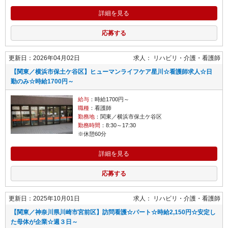
詳細を見る
応募する
更新日：2026年04月02日
求人：
リハビリ・介護
看護師
【関東／横浜市保土ケ谷区】ヒューマンライフケア星川☆看護師求人☆日
勤のみ☆時給1700円～
給与
：時給1700円～
職種
：看護師
勤務地
：関東／横浜市保土ケ谷区
勤務時間
：8:30～17:30
※休憩60分
詳細を見る
応募する
更新日：2025年10月01日
求人：
リハビリ・介護
看護師
【関東／神奈川県川崎市宮前区】訪問看護☆パート☆時給2,150円☆安定し
た母体が企業☆週３日～