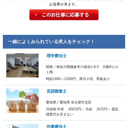
お返事が来ます。
一緒によくみられている求人をチェック！
理学療法士
関東／神奈川県鎌倉市小袋谷1-9-3 大船Rビル
１階
時給1800～2200円、賞与２回、昇級あり
言語聴覚士
愛知県／愛知県 名古屋市北区
月給制 年収 300万円～ 月給 20万円～ 固定
残業代を含まない
作業療法士