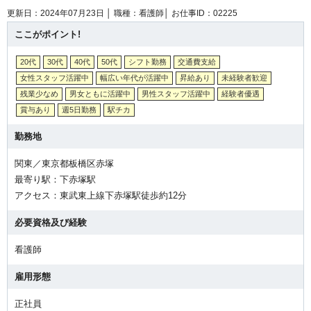
更新日：2024年07月23日 │
職種：看護師│
お仕事ID：02225
ここがポイント!
20代
30代
40代
50代
シフト勤務
交通費支給
女性スタッフ活躍中
幅広い年代が活躍中
昇給あり
未経験者歓迎
残業少なめ
男女ともに活躍中
男性スタッフ活躍中
経験者優遇
賞与あり
週5日勤務
駅チカ
勤務地
関東／東京都板橋区赤塚
最寄り駅：下赤塚駅
アクセス：東武東上線下赤塚駅徒歩約12分
必要資格及び経験
看護師
雇用形態
正社員