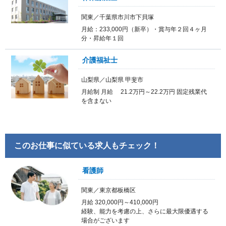
関東／千葉県市川市下貝塚
月給：233,000円（新卒）・賞与年２回４ヶ月
分・昇給年１回
介護福祉士
山梨県／山梨県 甲斐市
月給制 月給 21.2万円～22.2万円 固定残業代
を含まない
このお仕事に似ている求人もチェック！
看護師
関東／東京都板橋区
月給 320,000円～410,000円
経験、能力を考慮の上、さらに最大限優遇する
場合がございます