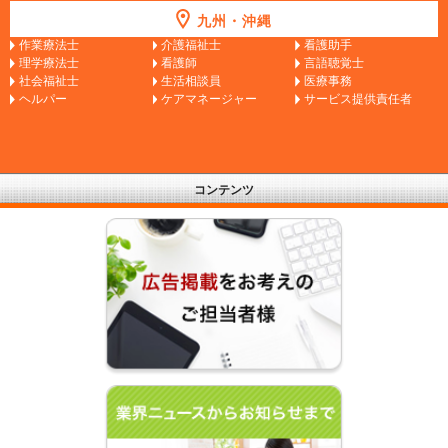
九州・沖縄
作業療法士
介護福祉士
看護助手
理学療法士
看護師
言語聴覚士
社会福祉士
生活相談員
医療事務
ヘルパー
ケアマネージャー
サービス提供責任者
コンテンツ