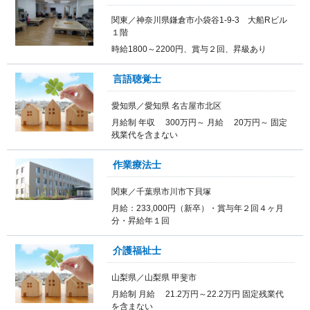
関東／神奈川県鎌倉市小袋谷1-9-3 大船Rビル
１階
時給1800～2200円、賞与２回、昇級あり
言語聴覚士
愛知県／愛知県 名古屋市北区
月給制 年収 300万円～ 月給 20万円～ 固定
残業代を含まない
作業療法士
関東／千葉県市川市下貝塚
月給：233,000円（新卒）・賞与年２回４ヶ月
分・昇給年１回
介護福祉士
山梨県／山梨県 甲斐市
月給制 月給 21.2万円～22.2万円 固定残業代
を含まない