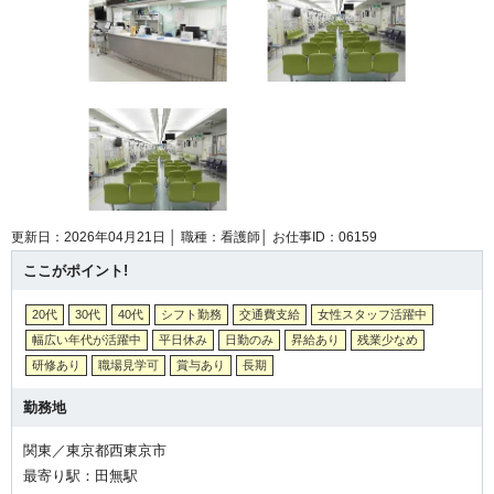
更新日：2026年04月21日 │
職種：看護師│
お仕事ID：06159
ここがポイント!
20代
30代
40代
シフト勤務
交通費支給
女性スタッフ活躍中
幅広い年代が活躍中
平日休み
日勤のみ
昇給あり
残業少なめ
研修あり
職場見学可
賞与あり
長期
勤務地
関東／東京都西東京市
最寄り駅：田無駅