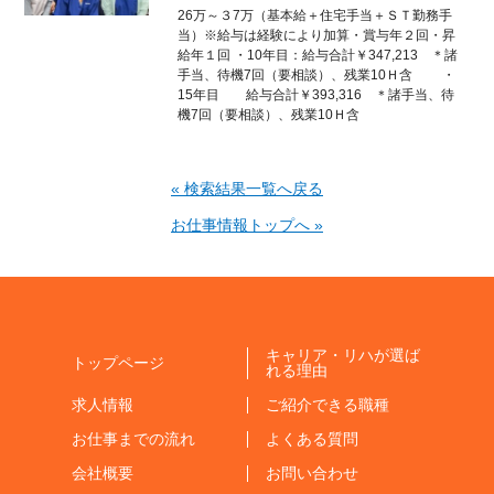
26万～３7万（基本給＋住宅手当＋ＳＴ勤務手
当）※給与は経験により加算・賞与年２回・昇
給年１回 ・10年目：給与合計￥347,213 ＊諸
手当、待機7回（要相談）、残業10Ｈ含 ・
15年目 給与合計￥393,316 ＊諸手当、待
機7回（要相談）、残業10Ｈ含
« 検索結果一覧へ戻る
お仕事情報トップへ »
キャリア・リハが選ば
トップページ
れる理由
求人情報
ご紹介できる職種
お仕事までの流れ
よくある質問
会社概要
お問い合わせ