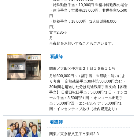
・特殊勤務手当：10,000円 ※精神科勤務の場合
・住宅手当：世帯主/13,000円、非世帯主/5,500
円
・扶養手当：18,000円（2人目以降8,000
円
賞与2.85ヶ
※夜勤をお願いすることもございます。
看護師
関東／大田区仲六郷２丁目１６番１１号
月給300,000円～＋諸手当 ※経験・能力によ
り考慮 ・定額残業手当30時間/50,000円含む ・
30時間を超過した分は別途残業手当支給【各種
手当】 日曜日祝日手当：5,000円/１日 ・オンコ
ール手当：3,500円/１回 ・オンコール出勤手
当：5,000円/回 ・エンゼルケア：5,000円/１
回・インセンティブあり（社内規定あり）
看護師
関東／東京都八王子市東町2-3