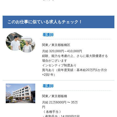
このお仕事に似ている求人もチェック！
看護師
関東／東京都板橋区
月給 320,000円～410,000円
経験、能力を考慮の上、さらに最大限優遇する
場合がございます
インセンティブ制度あり
賞与あり（前年度実績：基本給20万円1か月分
×2回/ 年）
看護師
関東／東京都板橋
月給 21万6000円 〜 35万
《 各種手当 》
・夜勤手当：14,000円/1回