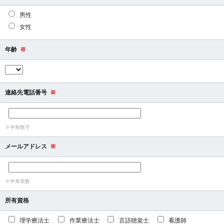
男性
女性
年齢
※
連絡先電話番号
※
※半角数字
メールアドレス
※
※半角英数
所有資格
理学療法士
作業療法士
言語聴覚士
看護師