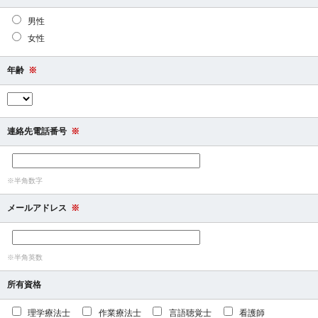
男性
女性
年齢
※
連絡先電話番号
※
※半角数字
メールアドレス
※
※半角英数
所有資格
理学療法士
作業療法士
言語聴覚士
看護師