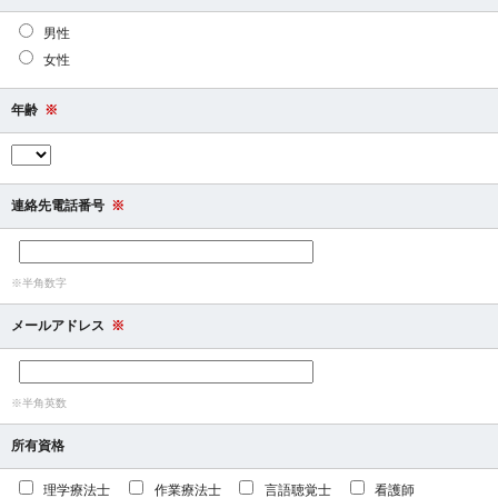
男性
女性
年齢
※
連絡先電話番号
※
※半角数字
メールアドレス
※
※半角英数
所有資格
理学療法士
作業療法士
言語聴覚士
看護師