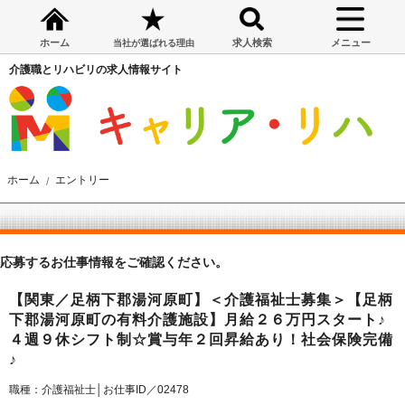
ホーム
求人検索
メニュー
当社が選ばれる理由
介護職とリハビリの求人情報サイト
ホーム
エントリー
応募するお仕事情報をご確認ください。
【関東／足柄下郡湯河原町】＜介護福祉士募集＞【足柄
下郡湯河原町の有料介護施設】月給２６万円スタート♪
４週９休シフト制☆賞与年２回昇給あり！社会保険完備
♪
職種：介護福祉士│お仕事ID／02478