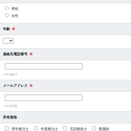
男性
女性
年齢
※
連絡先電話番号
※
※半角数字
メールアドレス
※
※半角英数
所有資格
理学療法士
作業療法士
言語聴覚士
看護師