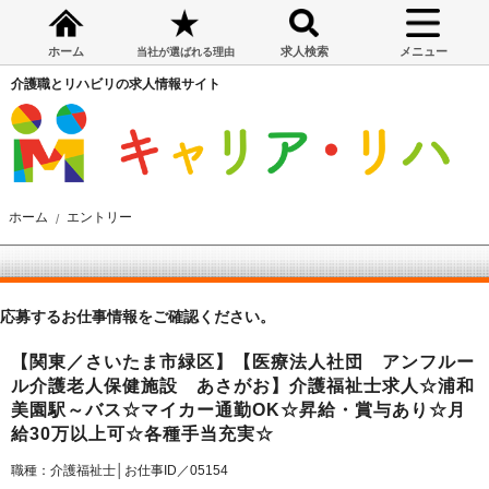
ホーム
求人検索
メニュー
当社が選ばれる理由
介護職とリハビリの求人情報サイト
ホーム
エントリー
応募するお仕事情報をご確認ください。
【関東／さいたま市緑区】【医療法人社団 アンフルー
ル介護老人保健施設 あさがお】介護福祉士求人☆浦和
美園駅～バス☆マイカー通勤OK☆昇給・賞与あり☆月
給30万以上可☆各種手当充実☆
職種：介護福祉士│お仕事ID／05154