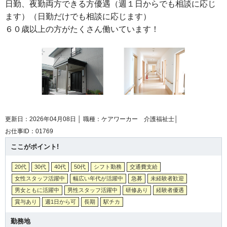
日勤、夜勤両方できる方優遇（週１日からでも相談に応じ
ます）（日勤だけでも相談に応じます）
６０歳以上の方がたくさん働いています！
更新日：2026年04月08日 │
職種：ケアワーカー 介護福祉士│
お仕事ID：01769
ここがポイント!
20代
30代
40代
50代
シフト勤務
交通費支給
女性スタッフ活躍中
幅広い年代が活躍中
急募
未経験者歓迎
男女ともに活躍中
男性スタッフ活躍中
研修あり
経験者優遇
賞与あり
週1日から可
長期
駅チカ
勤務地