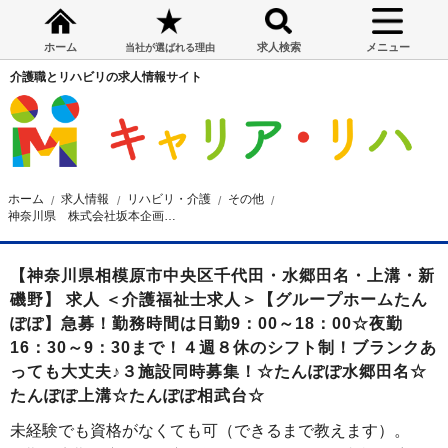
ホーム
求人検索
メニュー
当社が選ばれる理由
介護職とリハビリの求人情報サイト
ホーム
求人情報
リハビリ・介護
その他
神奈川県 株式会社坂本企画 グループホームたんぽぽ 介護福祉士求人
【神奈川県相模原市中央区千代田・水郷田名・上溝・新
磯野】 求人 ＜介護福祉士求人＞【グループホームたん
ぽぽ】急募！勤務時間は日勤9：00～18：00☆夜勤
16：30～9：30まで！４週８休のシフト制！ブランクあ
っても大丈夫♪３施設同時募集！☆たんぽぽ水郷田名☆
たんぽぽ上溝☆たんぽぽ相武台☆
未経験でも資格がなくても可（できるまで教えます）。