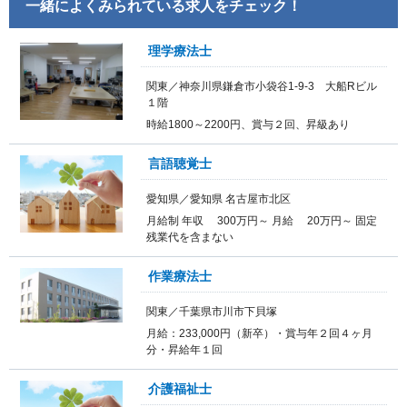
一緒によくみられている求人をチェック！
理学療法士
関東／神奈川県鎌倉市小袋谷1-9-3 大船Rビル
１階
時給1800～2200円、賞与２回、昇級あり
言語聴覚士
愛知県／愛知県 名古屋市北区
月給制 年収 300万円～ 月給 20万円～ 固定
残業代を含まない
作業療法士
関東／千葉県市川市下貝塚
月給：233,000円（新卒）・賞与年２回４ヶ月
分・昇給年１回
介護福祉士