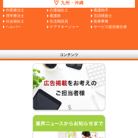
九州・沖縄
作業療法士
介護福祉士
看護助手
理学療法士
看護師
言語聴覚士
社会福祉士
生活相談員
医療事務
ヘルパー
ケアマネージャー
サービス提供責任者
コンテンツ