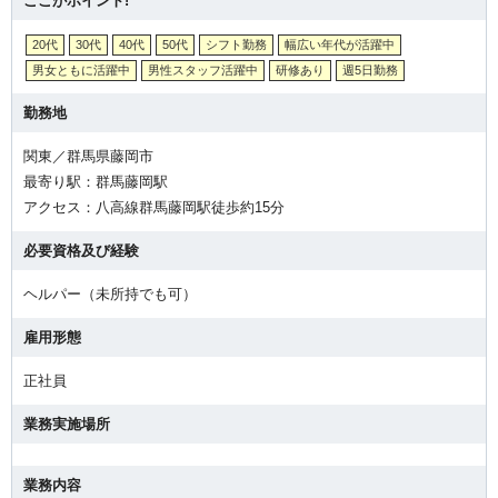
ここがポイント!
20代
30代
40代
50代
シフト勤務
幅広い年代が活躍中
男女ともに活躍中
男性スタッフ活躍中
研修あり
週5日勤務
勤務地
関東／群馬県藤岡市
最寄り駅：群馬藤岡駅
アクセス：八高線群馬藤岡駅徒歩約15分
必要資格及び経験
ヘルパー（未所持でも可）
雇用形態
正社員
業務実施場所
業務内容