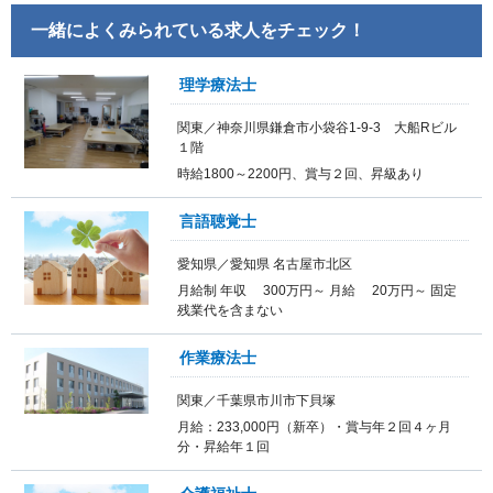
一緒によくみられている求人をチェック！
理学療法士
関東／神奈川県鎌倉市小袋谷1-9-3 大船Rビル
１階
時給1800～2200円、賞与２回、昇級あり
言語聴覚士
愛知県／愛知県 名古屋市北区
月給制 年収 300万円～ 月給 20万円～ 固定
残業代を含まない
作業療法士
関東／千葉県市川市下貝塚
月給：233,000円（新卒）・賞与年２回４ヶ月
分・昇給年１回