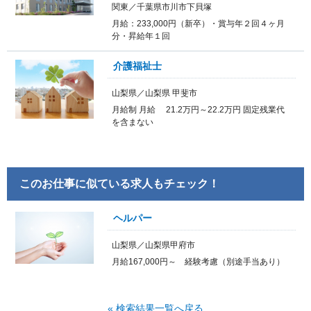
関東／千葉県市川市下貝塚
月給：233,000円（新卒）・賞与年２回４ヶ月
分・昇給年１回
介護福祉士
山梨県／山梨県 甲斐市
月給制 月給 21.2万円～22.2万円 固定残業代
を含まない
このお仕事に似ている求人もチェック！
ヘルパー
山梨県／山梨県甲府市
月給167,000円～ 経験考慮（別途手当あり）
« 検索結果一覧へ戻る