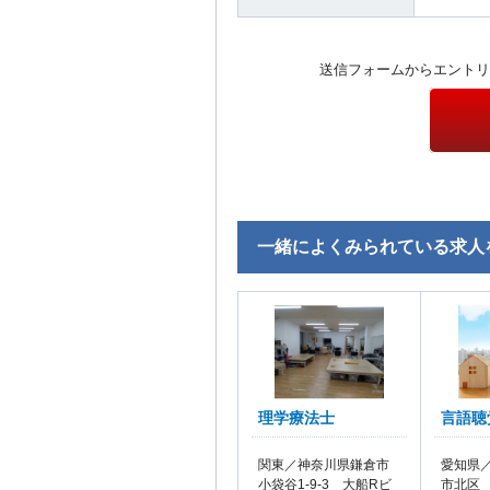
送信フォームからエントリ
一緒によくみられている求人
理学療法士
言語聴
関東／神奈川県鎌倉市
愛知県／
小袋谷1-9-3 大船Rビ
市北区