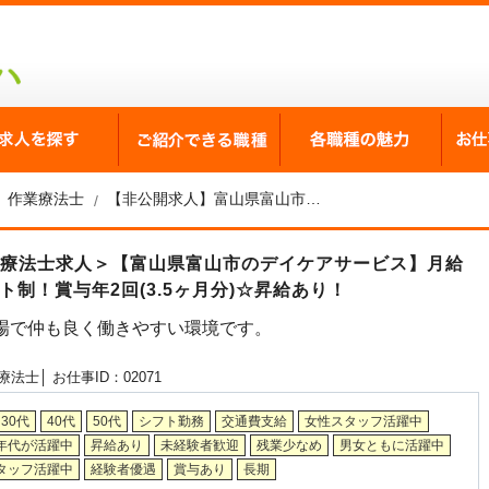
が選ばれる理由
求人を探す
ご紹介できる職種
各職
作業療法士
【非公開求人】富山県富山市のデイケアサービス 作業療法士求人
業療法士求人＞【富山県富山市のデイケアサービス】月給
制！賞与年2回(3.5ヶ月分)☆昇給あり！
場で仲も良く働きやすい環境です。
療法士│
お仕事ID：02071
30代
40代
50代
シフト勤務
交通費支給
女性スタッフ活躍中
年代が活躍中
昇給あり
未経験者歓迎
残業少なめ
男女ともに活躍中
タッフ活躍中
経験者優遇
賞与あり
長期