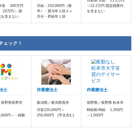
月給制 月給 21.2万円
年収 300万円
月給：233,000円（新
～22.2万円 固定残業代
 20万円～ 固
卒）・賞与年２回４ヶ
を含まない
代を含まない
月分・昇給年１回
チェック！
法士
作業療法士
作業療法士
／長野県長野市
新潟県／新潟県燕市
長野県／長野県 松本市
月収220,000円～
時給制 時給 1,350円
0,000円～・経験
250,000円 (手当含む)
～1,500円