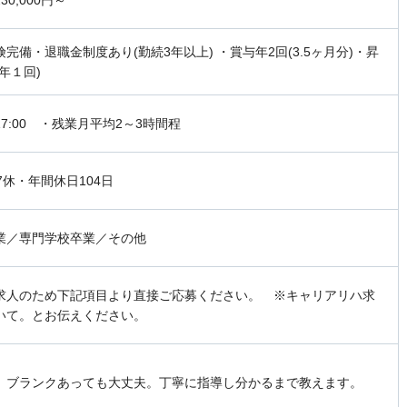
30,000円～
完備・退職金制度あり(勤続3年以上) ・賞与年2回(3.5ヶ月分)・昇
年１回)
～17:00 ・残業月平均2～3時間程
7休・年間休日104日
業／専門学校卒業／その他
求人のため下記項目より直接ご応募ください。 ※キャリアリハ求
いて。とお伝えください。
、ブランクあっても大丈夫。丁寧に指導し分かるまで教えます。