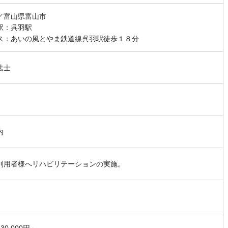
／富山県富山市
駅：呉羽駅
ス：あいの風とやま鉄道線呉羽駅徒歩１８分
法士
内
利用者様へリハビリテーションの実施。