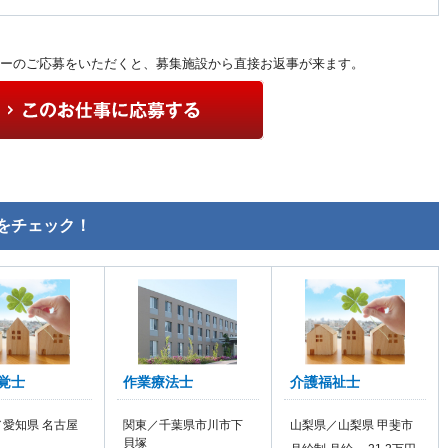
ーのご応募をいただくと、募集施設から直接お返事が来ます。
をチェック！
覚士
作業療法士
介護福祉士
愛知県 名古屋
関東／千葉県市川市下
山梨県／山梨県 甲斐市
貝塚