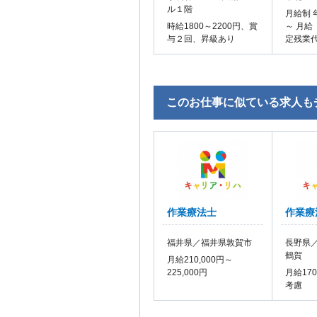
ル１階
月給制 
時給1800～2200円、賞
～ 月給
与２回、昇級あり
定残業
このお仕事に似ている求人も
作業療法士
作業療
福井県／福井県敦賀市
長野県
鶴賀
月給210,000円～
225,000円
月給17
考慮