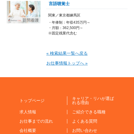
言語聴覚士
関東／東京都練馬区
・年俸制：年収435万円～
・月額：362,500円～
※固定残業代含む
« 検索結果一覧へ戻る
お仕事情報トップへ »
キャリア・リハが選ば
トップページ
れる理由
求人情報
ご紹介できる職種
お仕事までの流れ
よくある質問
会社概要
お問い合わせ