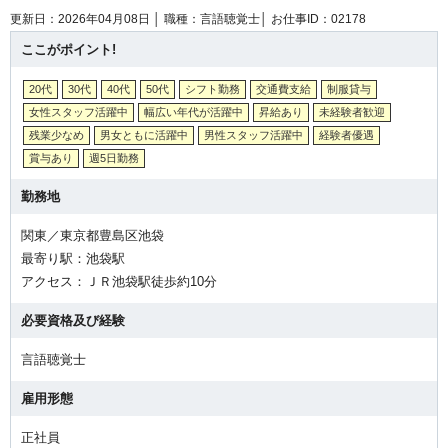
更新日：2026年04月08日 │
職種：言語聴覚士│
お仕事ID：02178
ここがポイント!
20代
30代
40代
50代
シフト勤務
交通費支給
制服貸与
女性スタッフ活躍中
幅広い年代が活躍中
昇給あり
未経験者歓迎
残業少なめ
男女ともに活躍中
男性スタッフ活躍中
経験者優遇
賞与あり
週5日勤務
勤務地
関東／東京都豊島区池袋
最寄り駅：池袋駅
アクセス：ＪＲ池袋駅徒歩約10分
必要資格及び経験
言語聴覚士
雇用形態
正社員