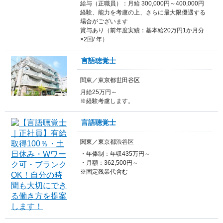
給与（正職員）：月給 300,000円～400,000円
経験、能力を考慮の上、さらに最大限優遇する
場合がございます
賞与あり（前年度実績：基本給20万円1か月分
×2回/ 年）
言語聴覚士
関東／東京都世田谷区
月給25万円～
※経験考慮します。
言語聴覚士
関東／東京都渋谷区
・年俸制：年収435万円～
・月額：362,500円～
※固定残業代含む