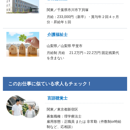
関東／千葉県市川市下貝塚
月給：233,000円（新卒）・賞与年２回４ヶ月
分・昇給年１回
介護福祉士
山梨県／山梨県 甲斐市
月給制 月給 21.2万円～22.2万円 固定残業代
を含まない
このお仕事に似ている求人もチェック！
言語聴覚士
関東／東京都新宿区
募集職種：理学療法士
雇用形態：正職員 または 非常勤（件数制or時給
制など、応相談）