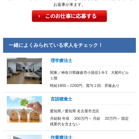
お返事が来ます。
一緒によくみられている求人をチェック！
理学療法士
関東／神奈川県鎌倉市小袋谷1-9-3 大船Rビル
１階
時給1800～2200円、賞与２回、昇級あり
言語聴覚士
愛知県／愛知県 名古屋市北区
月給制 年収 300万円～ 月給 20万円～ 固定
残業代を含まない
作業療法士