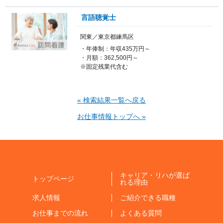
言語聴覚士
関東／東京都練馬区
・年俸制：年収435万円～
・月額：362,500円～
※固定残業代含む
« 検索結果一覧へ戻る
お仕事情報トップへ »
キャリア・リハが選ば
トップページ
れる理由
求人情報
ご紹介できる職種
お仕事までの流れ
よくある質問