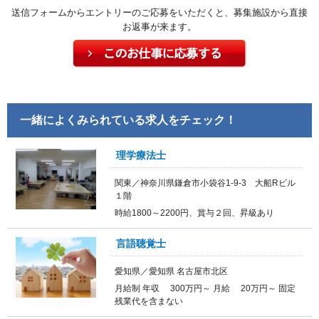
送信フォームからエントリーのご応募をいただくと、募集施設から直接
お返事が来ます。
一緒によくみられている求人をチェック！
理学療法士
関東／神奈川県鎌倉市小袋谷1-9-3 大船Rビル
１階
時給1800～2200円、賞与２回、昇級あり
言語聴覚士
愛知県／愛知県 名古屋市北区
月給制 年収 300万円～ 月給 20万円～ 固定
残業代を含まない