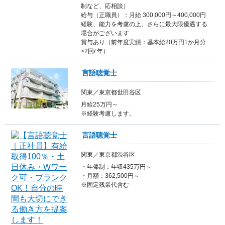
制など、応相談）
給与（正職員）：月給 300,000円～400,000円
経験、能力を考慮の上、さらに最大限優遇する
場合がございます
賞与あり（前年度実績：基本給20万円1か月分
×2回/ 年）
言語聴覚士
関東／東京都世田谷区
月給25万円～
※経験考慮します。
言語聴覚士
関東／東京都渋谷区
・年俸制：年収435万円～
・月額：362,500円～
※固定残業代含む