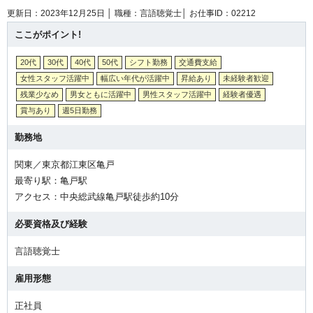
更新日：2023年12月25日 │
職種：言語聴覚士│
お仕事ID：02212
ここがポイント!
20代
30代
40代
50代
シフト勤務
交通費支給
女性スタッフ活躍中
幅広い年代が活躍中
昇給あり
未経験者歓迎
残業少なめ
男女ともに活躍中
男性スタッフ活躍中
経験者優遇
賞与あり
週5日勤務
勤務地
関東／東京都江東区亀戸
最寄り駅：亀戸駅
アクセス：中央総武線亀戸駅徒歩約10分
必要資格及び経験
言語聴覚士
雇用形態
正社員