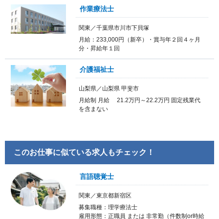
作業療法士
関東／千葉県市川市下貝塚
月給：233,000円（新卒）・賞与年２回４ヶ月
分・昇給年１回
介護福祉士
山梨県／山梨県 甲斐市
月給制 月給 21.2万円～22.2万円 固定残業代
を含まない
このお仕事に似ている求人もチェック！
言語聴覚士
関東／東京都新宿区
募集職種：理学療法士
雇用形態：正職員 または 非常勤（件数制or時給