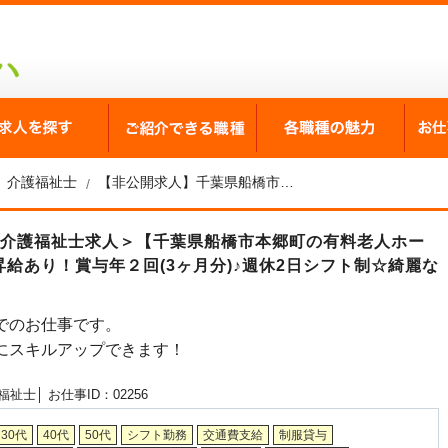
が選ばれる理由
求人を探す
ご紹介できる職種
各職
介護福祉士
【非公開求人】千葉県船橋市西船の有料老人ホーム 介護福祉士求人
＜介護福祉士求人＞【千葉県船橋市本郷町の有料老人ホー
給あり！賞与年２回(3ヶ月分)♪週休2日シフト制☆綺麗な
でのお仕事です。
にスキルアップできます！
福祉士│
お仕事ID：02256
30代
40代
50代
シフト勤務
交通費支給
制服貸与