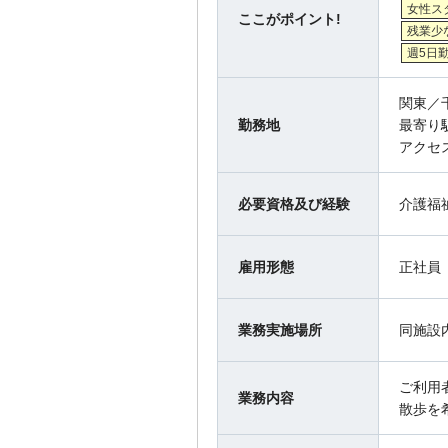
女性ス
ここがポイント!
残業少
週5日
関東／
勤務地
最寄り
アクセ
必要資格及び経験
介護福
雇用形態
正社員
業務実施場所
同施設
ご利用
業務内容
散歩を