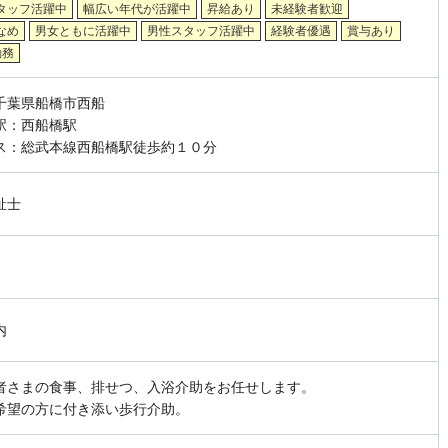
タッフ活躍中
幅広い年代が活躍中
昇給あり
未経験者歓迎
なめ
男女ともに活躍中
男性スタッフ活躍中
経験者優遇
賞与あり
勤務
千葉県船橋市西船
駅：西船橋駅
ス：総武本線西船橋駅徒歩約１０分
祉士
内
者さまの食事、排せつ、入浴介助をお任せします。
希望の方に付き添い歩行介助。