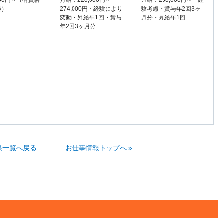
200円～（有資格
月給：220,000円～
月給：250,000円～・経
遇）
274,000円・経験により
験考慮・賞与年2回3ヶ
変動・昇給年1回・賞与
月分・昇給年1回
年2回3ヶ月分
果一覧へ戻る
お仕事情報トップへ »