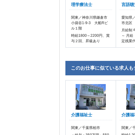
理学療法士
言語聴
関東／神奈川県鎌倉市
愛知県／
小袋谷1-9-3 大船Rビ
市北区
ル１階
月給制 
時給1800～2200円、賞
～ 月給
与２回、昇級あり
定残業
このお仕事に似ている求人も
介護福祉士
介護福
関東／千葉県柏市
関東／