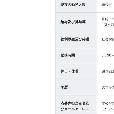
現在の勤務人数
非公開
月給：2
給与及び賞与等
（3ヶ
福利厚生及び待遇
社会保
勤務時間
8：30～
休日・休暇
週休2
学歴
大学卒
応募先担当者名及
非公開
びメールアドレス
につい