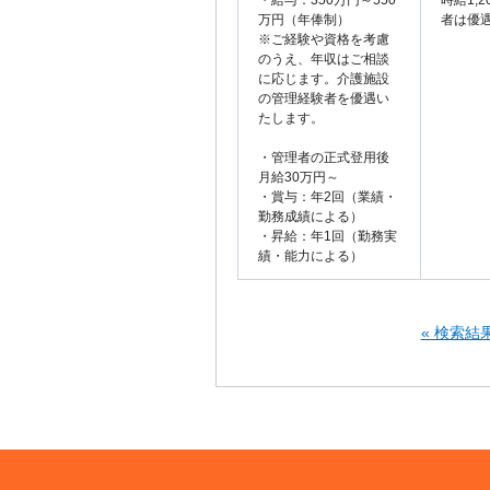
・給与：350万円～550
時給1,
万円（年俸制）
者は優
※ご経験や資格を考慮
のうえ、年収はご相談
に応じます。介護施設
の管理経験者を優遇い
たします。
・管理者の正式登用後
月給30万円～
・賞与：年2回（業績・
勤務成績による）
・昇給：年1回（勤務実
績・能力による）
« 検索結