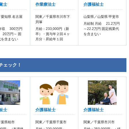
覚士
作業療法士
介護福祉士
愛知県 名古屋
関東／千葉県市川市下
山梨県／山梨県 甲斐市
貝塚
月給制 月給 21.2万円
年収 300万円
月給：233,000円（新
～22.2万円 固定残業代
 20万円～ 固
卒）・賞与年２回４ヶ
を含まない
代を含まない
月分・昇給年１回
チェック！
祉士
介護福祉士
介護福祉士
千葉県柏市
関東／千葉県千葉市
関東／千葉県市川市