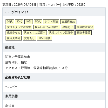
更新日：2026年04月01日 │
職種：ヘルパー│
お仕事ID：02286
ここがポイント!
20代
30代
40代
50代
シフト勤務
交通費支給
女性スタッフ活躍中
幅広い年代が活躍中
昇給あり
未経験者歓迎
残業少なめ
男女ともに活躍中
男性スタッフ活躍中
経験者優遇
職場見学可
賞与あり
週5日勤務
勤務地
関東／千葉県柏市
最寄り駅：柏駅
アクセス：野田線、常磐線柏駅徒歩約１３分
必要資格及び経験
ヘルパー
雇用形態
正社員