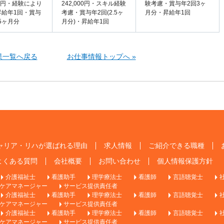
000円・経験により
242,000円・スキル経験
験考慮・賞与年2回3ヶ
昇給年1回・賞与
考慮・賞与年2回(2.5ヶ
月分・昇給年1回
.5ヶ月分
月分)・昇給年1回
果一覧へ戻る
お仕事情報トップへ »
ャリア・リハが選ばれる理由
求人情報
ご紹介できる職種
よくある質問
会社概要
お問い合わせ
個人情報保護方針
介護福祉士
看護助手
理学療法士
看護師
言語聴覚士
ケアマネージャー
サービス提供責任者
介護福祉士
看護助手
理学療法士
看護師
言語聴覚士
ケアマネージャー
サービス提供責任者
介護福祉士
看護助手
理学療法士
看護師
言語聴覚士
ケアマネージャー
サービス提供責任者