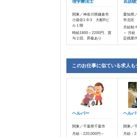
理学療法士
言語聴
関東／神奈川県鎌倉市
愛知県／
小袋谷1-9-3 大船Rビ
市北区
ル１階
月給制 
時給1800～2200円、賞
～ 月給
与２回、昇級あり
定残業
このお仕事に似ている求人も
ヘルパー
ヘルパ
関東／千葉県千葉市
関東／
月給：220,000円～
月給：21