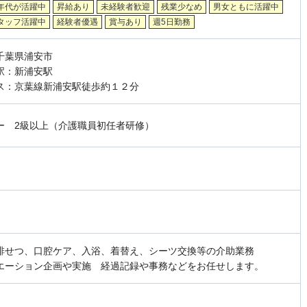
年代が活躍中
昇給あり
未経験者歓迎
残業少なめ
男女ともに活躍中
タッフ活躍中
経験者優遇
賞与あり
週5日勤務
千葉県浦安市
駅：新浦安駅
ス：京葉線新浦安駅徒歩約１２分
ー 2級以上（介護職員初任者研修）
排せつ、口腔ケア、入浴、着替え、シーツ交換等の介助業務
エーション企画や実施 経過記録や事務などをお任せします。