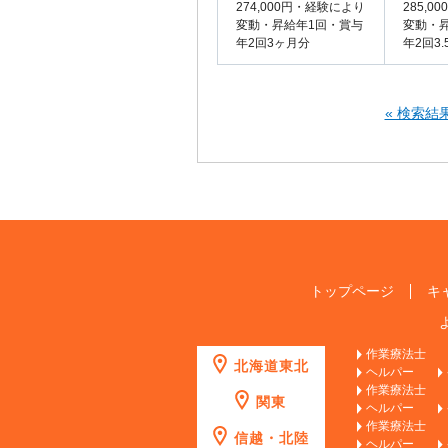
274,000円・経験により
285,
変動・昇給年1回・賞与
変動・
年2回3ヶ月分
年2回3
« 検索結
トップページ
キ
作業療法士
北海道東北
ヘルパー
作業療法士
関東
ヘルパー
作業療法士
信越・北陸
ヘルパー