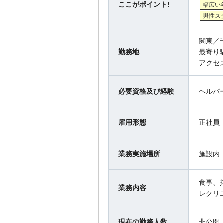
ここがポイント!
幅広い
男性ス
関東／
勤務地
最寄り
アクセ
必要資格及び経験
ヘルパ
雇用形態
正社員
業務実施場所
施設内
食事、
業務内容
レクリ
現在の勤務人数
非公開