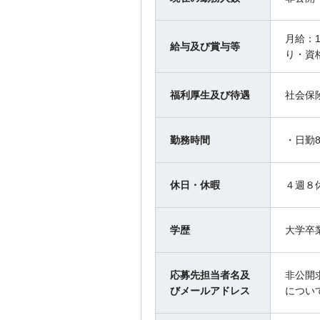
月給：1
給与及び賞与等
り・資
福利厚生及び待遇
社会保
勤務時間
・日勤8
休日・休暇
４週８
学歴
大学卒
応募先担当者名及
非公開
びメールアドレス
につい