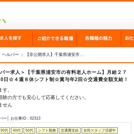
が選ばれる理由
求人を探す
ご紹介できる職種
各職
ヘルパー
【非公開求人】千葉県浦安市の有料老人ホーム ヘルパー求人
ルパー求人＞【千葉県浦安市の有料老人ホーム】月給２７
10日☆４週８休シフト制☆賞与年2回☆交通費全額支給！
ます。
経験の方でも安心して応募してください。
ません
パー│
お仕事ID：02313
30代
40代
50代
シフト勤務
交通費支給
女性スタッフ活躍中