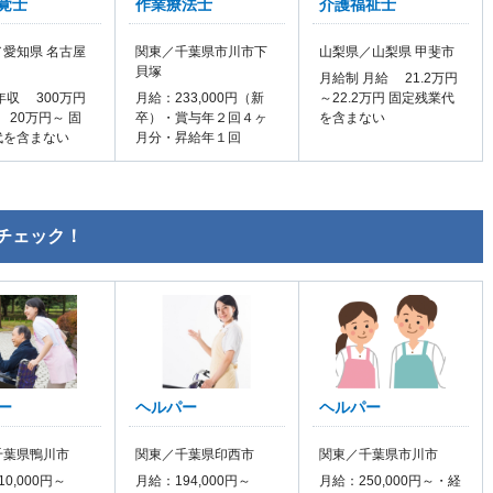
覚士
作業療法士
介護福祉士
愛知県 名古屋
関東／千葉県市川市下
山梨県／山梨県 甲斐市
貝塚
月給制 月給 21.2万円
年収 300万円
月給：233,000円（新
～22.2万円 固定残業代
 20万円～ 固
卒）・賞与年２回４ヶ
を含まない
代を含まない
月分・昇給年１回
チェック！
ー
ヘルパー
ヘルパー
千葉県鴨川市
関東／千葉県印西市
関東／千葉県市川市
0,000円～
月給：194,000円～
月給：250,000円～・経