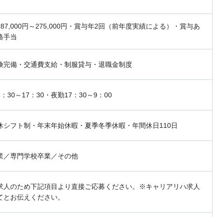
87,000円～275,000円・賞与年2回（前年度実績による）・賞与あ
格手当
険完備・交通費支給・制服貸与・退職金制度
：30～17：30・夜勤17：30～9：00
休シフト制・年末年始休暇・夏季冬季休暇・年間休日110日
業／専門学校卒業／その他
求人のため下記項目より直接ご応募ください。※キャリアリハ求人
てとお伝えください。