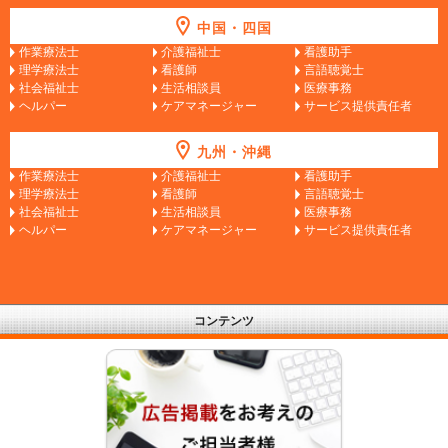
中国・四国
作業療法士
介護福祉士
看護助手
理学療法士
看護師
言語聴覚士
社会福祉士
生活相談員
医療事務
ヘルパー
ケアマネージャー
サービス提供責任者
九州・沖縄
作業療法士
介護福祉士
看護助手
理学療法士
看護師
言語聴覚士
社会福祉士
生活相談員
医療事務
ヘルパー
ケアマネージャー
サービス提供責任者
コンテンツ