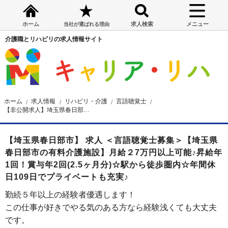
ホーム
求人検索
メニュー
当社が選ばれる理由
介護職とリハビリの求人情報サイト
ホーム
求人情報
リハビリ・介護
言語聴覚士
【非公開求人】埼玉県春日部市の有料介護施設 言語聴覚士募集
【埼玉県春日部市】 求人 ＜言語聴覚士募集＞【埼玉県
春日部市の有料介護施設】月給２7万円以上可能♪昇給年
1回！賞与年2回(2.5ヶ月分)☆駅から徒歩圏内☆年間休
日109日でプライベートも充実♪
勤続５年以上の経験者優遇します！
この仕事が好きでやる気のある方なら経験浅くても大丈夫
です。