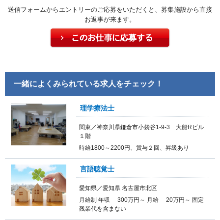
送信フォームからエントリーのご応募をいただくと、募集施設から直接
お返事が来ます。
一緒によくみられている求人をチェック！
理学療法士
関東／神奈川県鎌倉市小袋谷1-9-3 大船Rビル
１階
時給1800～2200円、賞与２回、昇級あり
言語聴覚士
愛知県／愛知県 名古屋市北区
月給制 年収 300万円～ 月給 20万円～ 固定
残業代を含まない