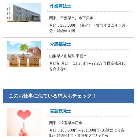
作業療法士
関東／千葉県市川市下貝塚
月給：233,000円（新卒）・賞与年２回４ヶ月
分・昇給年１回
介護福祉士
山梨県／山梨県 甲斐市
月給制 月給 21.2万円～22.2万円 固定残業代
を含まない
このお仕事に似ている求人もチェック！
言語聴覚士
関東／埼玉県本庄市
月給：185,000円～261,000円・経験により変
動・昇給年1回・賞与年２回3ヶ月分