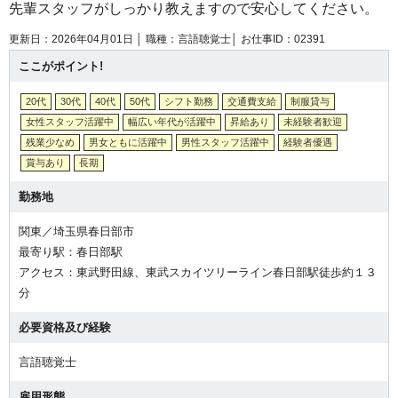
先輩スタッフがしっかり教えますので安心してください。
更新日：2026年04月01日 │
職種：言語聴覚士│
お仕事ID：02391
ここがポイント!
20代
30代
40代
50代
シフト勤務
交通費支給
制服貸与
女性スタッフ活躍中
幅広い年代が活躍中
昇給あり
未経験者歓迎
残業少なめ
男女ともに活躍中
男性スタッフ活躍中
経験者優遇
賞与あり
長期
勤務地
関東／埼玉県春日部市
最寄り駅：春日部駅
アクセス：東武野田線、東武スカイツリーライン春日部駅徒歩約１３
分
必要資格及び経験
言語聴覚士
雇用形態