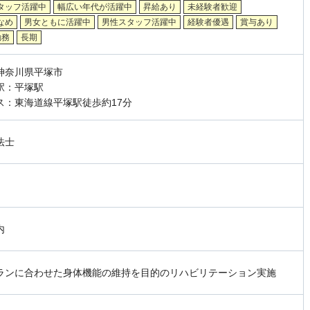
タッフ活躍中
幅広い年代が活躍中
昇給あり
未経験者歓迎
なめ
男女ともに活躍中
男性スタッフ活躍中
経験者優遇
賞与あり
勤務
長期
神奈川県平塚市
駅：平塚駅
ス：東海道線平塚駅徒歩約17分
法士
内
ランに合わせた身体機能の維持を目的のリハビリテーション実施