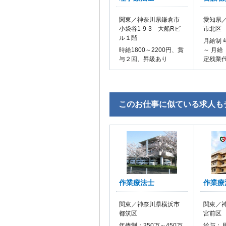
関東／神奈川県鎌倉市
愛知県／
小袋谷1-9-3 大船Rビ
市北区
ル１階
月給制 
時給1800～2200円、賞
～ 月給
与２回、昇級あり
定残業
このお仕事に似ている求人も
作業療法士
作業療
関東／神奈川県横浜市
関東／
都筑区
宮前区
年俸制：350万～450万
給与：月給