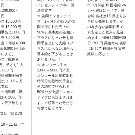
0 円
インセンティブ/年一回
600万前後 月 固定給 24
200,000～
決算賞与
万〜 経験に応じて／歩
0 円
☆ 訪問インセンティ
合給 当社は1件目より歩
 15,000 円
ブ 1ヶ月分の個人の訪
合給が発生します。そ
 15,000 円
問で得られた売上の
の為少ない訪問件数で
当 21,000 円
50%と基本給の差額が
も安定した収入が見込
 7,500 円
プラスになった分を訪
めます。40分1200円60
 2 等級4,000
問手当として支給（プ
分1700円 昇給賞与 実績
級6,000 円（経
ラスにならない場合も
に応じて 役職手当 実務
力による）
基本給が下がることは
経験に応じて
手当（配偶者
ありません。）
0 円、子ども1 人
☆ オンコール手当
,000 円
2,000～5000円／回、
交通機関全額支
オンコール出動時出動
程により6 ヶ月
時間分の割増の手当と
代支給）
その訪問で得られる
カー通勤可（職
50%分が上記インセン
あり2000 円）
ティブにも計上されま
リン代支給しま
す。※頑張った分だけ
報酬で応えます。
2 回（計3.70
10～11 日（年
日）