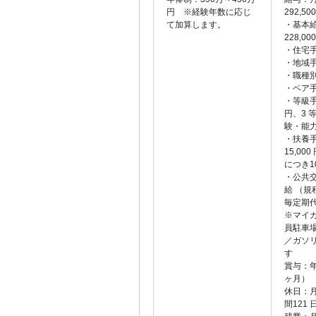
円 ※経験年数に応じ
292,50
て加算します。
・基本給 
228,00
・住宅手当
・地域手当
・職種別手
・ベア手当
・等級手当
円、3 等
験・能
・扶養
15,00
につき10
・公共
給 （規
毎定期
※マイ
員駐車場
／ガソ
す
賞与：年
ヶ月）
休日：月
間121 