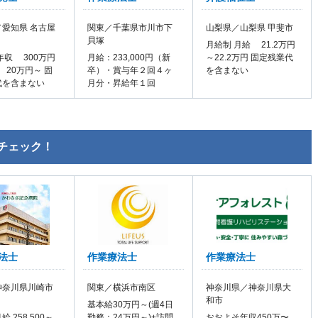
愛知県 名古屋
関東／千葉県市川市下
山梨県／山梨県 甲斐市
貝塚
月給制 月給 21.2万円
年収 300万円
月給：233,000円（新
～22.2万円 固定残業代
 20万円～ 固
卒）・賞与年２回４ヶ
を含まない
代を含まない
月分・昇給年１回
チェック！
法士
作業療法士
作業療法士
神奈川県川崎市
関東／横浜市南区
神奈川県／神奈川県大
和市
基本給30万円～(週4日
 258,500～
勤務：24万円～)+訪問
おおよそ年収450万〜