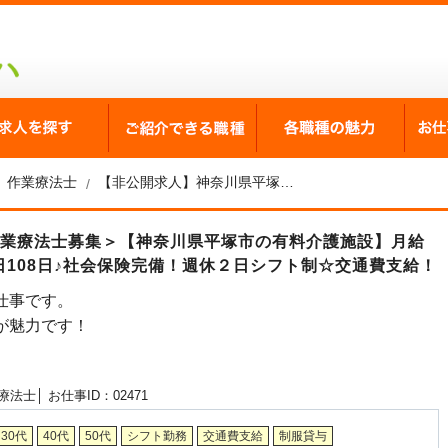
が選ばれる理由
求人を探す
ご紹介できる職種
各職
作業療法士
【非公開求人】神奈川県平塚市の有料介護施設 作業療法士募集
作業療法士募集＞【神奈川県平塚市の有料介護施設】月給
108日♪社会保険完備！週休２日シフト制☆交通費支給！
仕事です。
が魅力です！
療法士│
お仕事ID：02471
30代
40代
50代
シフト勤務
交通費支給
制服貸与