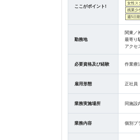
女性ス
ここがポイント!
残業少
週5日
関東／
勤務地
最寄り
アクセ
必要資格及び経験
作業療
雇用形態
正社員
業務実施場所
同施設
業務内容
個別プ