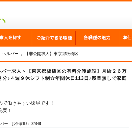
が選ばれる理由
求人を探す
ご紹介できる職種
各職
ヘルパー
【非公開求人】東京都板橋区の有料介護施設 ヘルパー求人
ヘルパー求人＞【東京都板橋区の有料介護施設】月給２６万
月分♪４週９休シフト制☆年間休日113日♪残業無しで家庭
ので働きやすい環境です！
充実！
ルパー│
お仕事ID：02848