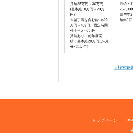
月給25万円～30万円
月給：17
(基本給18万円～20万
267,
円)
賞与年2
※諸手当を含む能力給2
給年1回
万円～4万円、固定時間
外手当5～6万円
賞与あり（前年度実
績：基本給20万円1か月
分×2回/ 年）
« 検索結
トップページ
キ