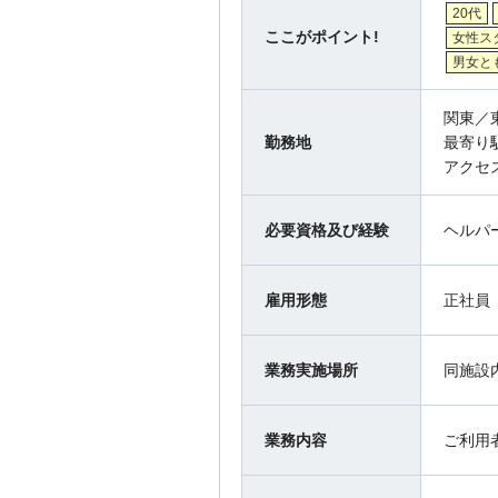
20代
ここがポイント!
女性ス
男女と
関東／
勤務地
最寄り
アクセ
必要資格及び経験
ヘルパ
雇用形態
正社員
業務実施場所
同施設
業務内容
ご利用