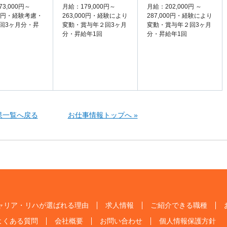
3,000円～
月給：179,000円～
月給：202,000円 ～
000円・経験考慮・
263,000円・経験により
287,000円・経験により
回3ヶ月分・昇
変動・賞与年２回3ヶ月
変動・賞与年２回3ヶ月
分・昇給年1回
分・昇給年1回
果一覧へ戻る
お仕事情報トップへ »
ャリア・リハが選ばれる理由
求人情報
ご紹介できる職種
よくある質問
会社概要
お問い合わせ
個人情報保護方針