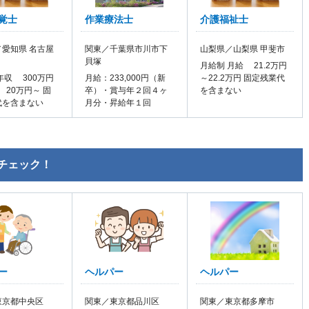
覚士
作業療法士
介護福祉士
愛知県 名古屋
関東／千葉県市川市下
山梨県／山梨県 甲斐市
貝塚
月給制 月給 21.2万円
年収 300万円
月給：233,000円（新
～22.2万円 固定残業代
 20万円～ 固
卒）・賞与年２回４ヶ
を含まない
代を含まない
月分・昇給年１回
チェック！
ー
ヘルパー
ヘルパー
東京都中央区
関東／東京都品川区
関東／東京都多摩市