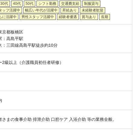
30代
40代
50代
シフト勤務
交通費支給
制服貸与
タッフ活躍中
幅広い年代が活躍中
昇給あり
未経験者歓迎
もに活躍中
男性スタッフ活躍中
経験者優遇
賞与あり
長期
東京都板橋区
駅：高島平駅
ス：三田線高島平駅徒歩約10分
ー2級以上（介護職員初任者研修）
内
者さまの食事介助 排泄介助 口腔ケア 入浴介助 等の業務全般。