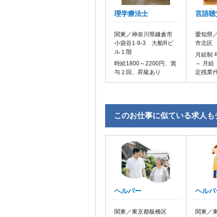
理学療法士
言語聴
関東／神奈川県鎌倉市
愛知県／
小袋谷1-9-3 大船Rビ
市北区
ル１階
月給制 
時給1800～2200円、賞
～ 月給
与２回、昇級あり
定残業
このお仕事に似ている求人も
ヘルパー
ヘルパ
関東／東京都板橋区
関東／