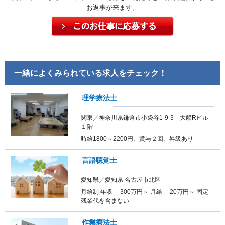
お返事が来ます。
一緒によくみられている求人をチェック！
理学療法士
関東／神奈川県鎌倉市小袋谷1-9-3 大船Rビル
１階
時給1800～2200円、賞与２回、昇級あり
言語聴覚士
愛知県／愛知県 名古屋市北区
月給制 年収 300万円～ 月給 20万円～ 固定
残業代を含まない
作業療法士