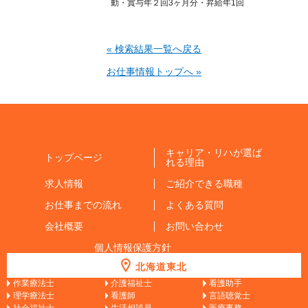
動・賞与年２回3ヶ月分・昇給年1回
« 検索結果一覧へ戻る
お仕事情報トップへ »
キャリア・リハが選ば
トップページ
れる理由
求人情報
ご紹介できる職種
お仕事までの流れ
よくある質問
会社概要
お問い合わせ
個人情報保護方針
北海道東北
作業療法士
介護福祉士
看護助手
理学療法士
看護師
言語聴覚士
社会福祉士
生活相談員
医療事務