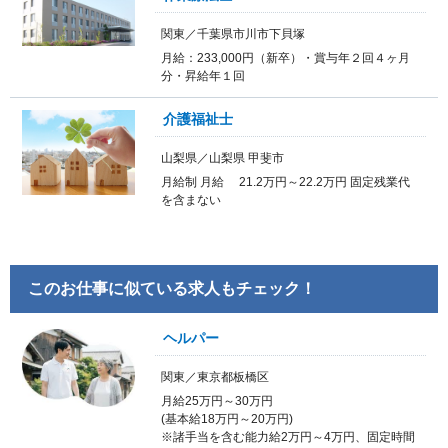
関東／千葉県市川市下貝塚
月給：233,000円（新卒）・賞与年２回４ヶ月
分・昇給年１回
介護福祉士
山梨県／山梨県 甲斐市
月給制 月給 21.2万円～22.2万円 固定残業代
を含まない
このお仕事に似ている求人もチェック！
ヘルパー
関東／東京都板橋区
月給25万円～30万円
(基本給18万円～20万円)
※諸手当を含む能力給2万円～4万円、固定時間