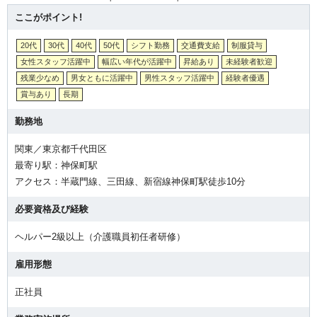
ここがポイント!
20代
30代
40代
50代
シフト勤務
交通費支給
制服貸与
女性スタッフ活躍中
幅広い年代が活躍中
昇給あり
未経験者歓迎
残業少なめ
男女ともに活躍中
男性スタッフ活躍中
経験者優遇
賞与あり
長期
勤務地
関東／東京都千代田区
最寄り駅：神保町駅
アクセス：半蔵門線、三田線、新宿線神保町駅徒歩10分
必要資格及び経験
ヘルパー2級以上（介護職員初任者研修）
雇用形態
正社員