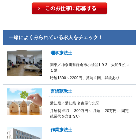
一緒によくみられている求人をチェック！
理学療法士
関東／神奈川県鎌倉市小袋谷1-9-3 大船Rビル
１階
時給1800～2200円、賞与２回、昇級あり
言語聴覚士
愛知県／愛知県 名古屋市北区
月給制 年収 300万円～ 月給 20万円～ 固定
残業代を含まない
作業療法士