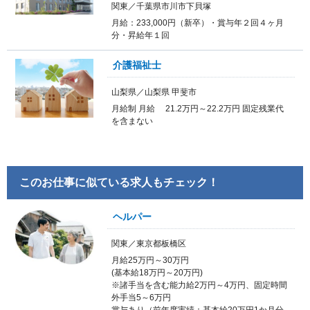
関東／千葉県市川市下貝塚
月給：233,000円（新卒）・賞与年２回４ヶ月
分・昇給年１回
介護福祉士
山梨県／山梨県 甲斐市
月給制 月給 21.2万円～22.2万円 固定残業代
を含まない
このお仕事に似ている求人もチェック！
ヘルパー
関東／東京都板橋区
月給25万円～30万円
(基本給18万円～20万円)
※諸手当を含む能力給2万円～4万円、固定時間
外手当5～6万円
賞与あり（前年度実績：基本給20万円1か月分