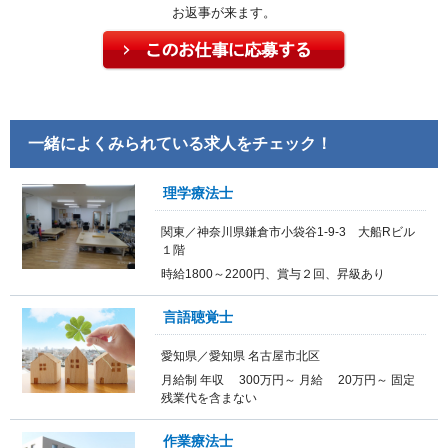
お返事が来ます。
一緒によくみられている求人をチェック！
理学療法士
関東／神奈川県鎌倉市小袋谷1-9-3 大船Rビル
１階
時給1800～2200円、賞与２回、昇級あり
言語聴覚士
愛知県／愛知県 名古屋市北区
月給制 年収 300万円～ 月給 20万円～ 固定
残業代を含まない
作業療法士