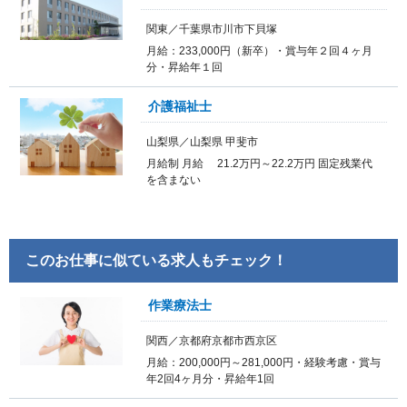
関東／千葉県市川市下貝塚
月給：233,000円（新卒）・賞与年２回４ヶ月
分・昇給年１回
介護福祉士
山梨県／山梨県 甲斐市
月給制 月給 21.2万円～22.2万円 固定残業代
を含まない
このお仕事に似ている求人もチェック！
作業療法士
関西／京都府京都市西京区
月給：200,000円～281,000円・経験考慮・賞与
年2回4ヶ月分・昇給年1回