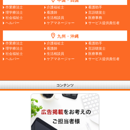
中国・四国
作業療法士
介護福祉士
看護助手
理学療法士
看護師
言語聴覚士
社会福祉士
生活相談員
医療事務
ヘルパー
ケアマネージャー
サービス提供責任者
九州・沖縄
作業療法士
介護福祉士
看護助手
理学療法士
看護師
言語聴覚士
社会福祉士
生活相談員
医療事務
ヘルパー
ケアマネージャー
サービス提供責任者
コンテンツ