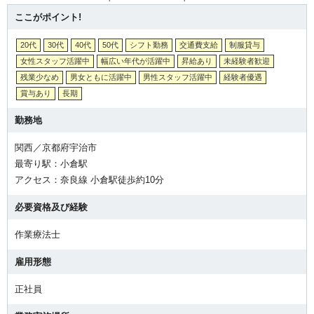
ここがポイント!
20代
30代
40代
50代
シフト勤務
交通費支給
制服貸与
女性スタッフ活躍中
幅広い年代が活躍中
昇給あり
未経験者歓迎
残業少なめ
男女ともに活躍中
男性スタッフ活躍中
経験者優遇
賞与あり
長期
勤務地
関西／京都府宇治市
最寄り駅：小倉駅
アクセス：奈良線 小倉駅徒歩約10分
必要資格及び経験
作業療法士
雇用形態
正社員