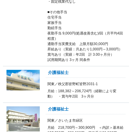
・固定残業代なし
■その他手当
住宅手当
家族手当
勤続手当
夜勤手当 9,000円(処遇改善含む)/回（月平均4回
程度）
通勤手当実費支給 上限月額30,000円
昇給あり（実績：月あたり1,000円～3,000円）
賞与あり（実績：年2回 計 3.00ヶ月分）
試用期間あり 3ヶ月 同条件
介護福祉士
関東／秩父郡皆野町皆野2031-1
月給：188,382～206,724円（経験により変
動） ・賞与年2回 3ヶ月分
介護福祉士
関東／さいたま市緑区
月給 218,700円～300,900円 ＜内訳＞基本給