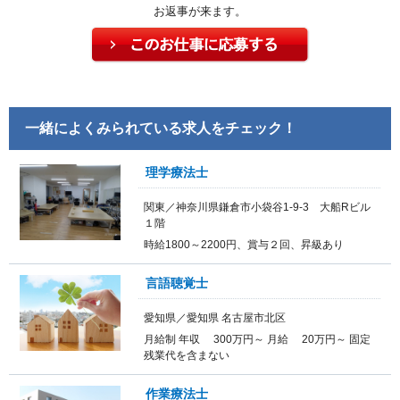
お返事が来ます。
一緒によくみられている求人をチェック！
理学療法士
関東／神奈川県鎌倉市小袋谷1-9-3 大船Rビル
１階
時給1800～2200円、賞与２回、昇級あり
言語聴覚士
愛知県／愛知県 名古屋市北区
月給制 年収 300万円～ 月給 20万円～ 固定
残業代を含まない
作業療法士