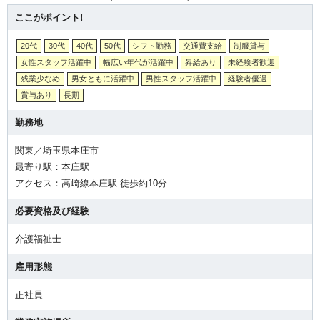
ここがポイント!
20代
30代
40代
50代
シフト勤務
交通費支給
制服貸与
女性スタッフ活躍中
幅広い年代が活躍中
昇給あり
未経験者歓迎
残業少なめ
男女ともに活躍中
男性スタッフ活躍中
経験者優遇
賞与あり
長期
勤務地
関東／埼玉県本庄市
最寄り駅：本庄駅
アクセス：高崎線本庄駅 徒歩約10分
必要資格及び経験
介護福祉士
雇用形態
正社員