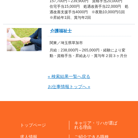
157,700円～239,900円 資格手当20,000円
住宅手当15,000円 処遇改善手当22,000円 処
遇改善支援手当4000円 ※夜勤10,000円/1回
※昇給年1回、賞与年2回
介護福祉士
関東／埼玉県草加市
月給：238,000円～265,000円・経験により変
動・資格手当・昇給あり・賞与年２回３ヶ月分
« 検索結果一覧へ戻る
お仕事情報トップへ »
キャリア・リハが選ば
トップページ
れる理由
求人情報
ご紹介できる職種