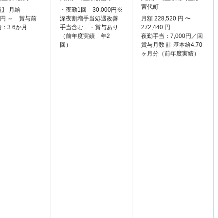
宮代町
】 月給
・夜勤1回 30,000円※
80円 ～ 賞与前
深夜割増手当処遇改善
月額 228,520 円 〜
：3.6か月
手当含む ・賞与あり
272,440 円
（前年度実績 年2
夜勤手当：7,000円／回
回）
賞与月数 計 基本給4.70
ヶ月分（前年度実績）