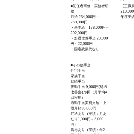
■初任者研修・実務者研
【正職員
修
213,0
月給 234,000円～
年度実績
260,000円
・基本給 178,000円～
202,000円
・処遇改善手当 20,000
円～22,000円
・固定残業代なし
■その他手当
住宅手当
家族手当
勤続手当
夜勤手当 9,000円(処遇
改善含む)/回（月平均4
回程度）
通勤手当実費支給 上
限月額30,000円
昇給あり（実績：月あ
たり1,000円～3,000
円）
賞与あり（実績：年2