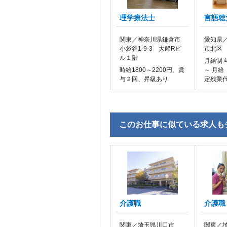
理学療法士
言語聴
関東／神奈川県鎌倉市
愛知県／
小袋谷1-9-3 大船Rビ
市北区
ル１階
月給制 
時給1800～2200円、賞
～ 月給
与２回、昇級あり
定残業
このお仕事に似ている求人も
介護職
介護職
関東／埼玉県川口市
関東／