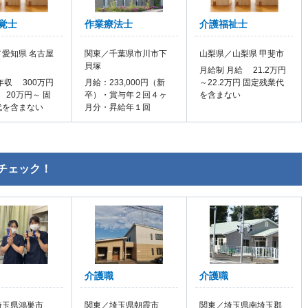
覚士
作業療法士
介護福祉士
愛知県 名古屋
関東／千葉県市川市下
山梨県／山梨県 甲斐市
貝塚
月給制 月給 21.2万円
年収 300万円
月給：233,000円（新
～22.2万円 固定残業代
 20万円～ 固
卒）・賞与年２回４ヶ
を含まない
代を含まない
月分・昇給年１回
チェック！
介護職
介護職
埼玉県鴻巣市
関東／埼玉県朝霞市
関東／埼玉県南埼玉郡