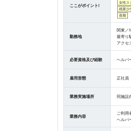
女性ス
ここがポイント!
残業少
長期
関東／
勤務地
最寄り
アクセ
必要資格及び経験
ヘルパ
雇用形態
正社員
業務実施場所
同施設
ご利用
業務内容
ヘルパ