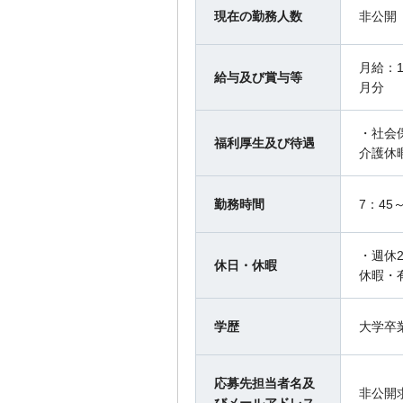
現在の勤務人数
非公開
月給：1
給与及び賞与等
月分
・社会
福利厚生及び待遇
介護休
勤務時間
7：45
・週休
休日・休暇
休暇・
学歴
大学卒
応募先担当者名及
非公開