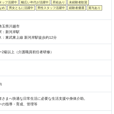
タッフ活躍中
幅広い年代が活躍中
昇給あり
未経験者歓迎
なめ
男女ともに活躍中
男性スタッフ活躍中
経験者優遇
賞与あり
埼玉県川越市
駅：新河岸駅
ス：東武東上線 新河岸駅徒歩約12分
ー2級以上（介護職員初任者研修）
内
者さまへ快適な日常生活に必要な生活支援や身体介助。
ーの指導・育成、管理等