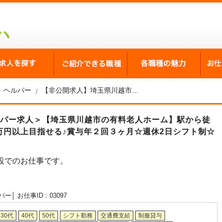
が選ばれる理由
求人を探す
ご紹介できる職種
各職
ヘルパー
【非公開求人】埼玉県川越市の有料老人ホーム ヘルパー求人
ルパー求人＞【埼玉県川越市の有料老人ホーム】駅から徒
万円以上目指せる♪賞与年２回３ヶ月☆週休2日シフト制☆
設でのお仕事です。
パー│
お仕事ID：03097
30代
40代
50代
シフト勤務
交通費支給
制服貸与