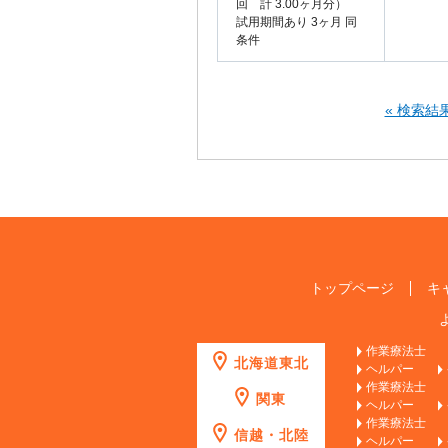
回 計 3.00ヶ月分）
試用期間あり 3ヶ月 同
条件
« 検索結
トップページ
キ
作業療法士
北海道東北
ヘルパー
作業療法士
関東
ヘルパー
作業療法士
信越・北陸
ヘルパー