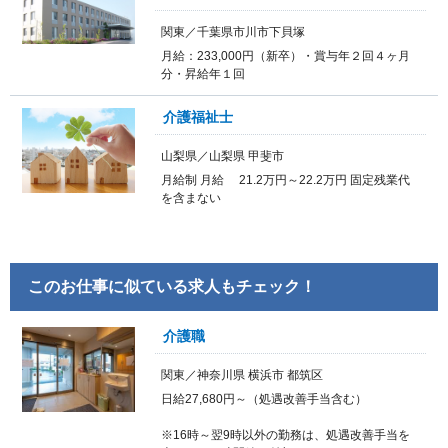
関東／千葉県市川市下貝塚
月給：233,000円（新卒）・賞与年２回４ヶ月
分・昇給年１回
介護福祉士
山梨県／山梨県 甲斐市
月給制 月給 21.2万円～22.2万円 固定残業代
を含まない
このお仕事に似ている求人もチェック！
介護職
関東／神奈川県 横浜市 都筑区
日給27,680円～（処遇改善手当含む）
※16時～翌9時以外の勤務は、処遇改善手当を