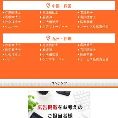
中国・四国
作業療法士
介護福祉士
看護助手
理学療法士
看護師
言語聴覚士
社会福祉士
生活相談員
医療事務
ヘルパー
ケアマネージャー
サービス提供責任者
九州・沖縄
作業療法士
介護福祉士
看護助手
理学療法士
看護師
言語聴覚士
社会福祉士
生活相談員
医療事務
ヘルパー
ケアマネージャー
サービス提供責任者
コンテンツ