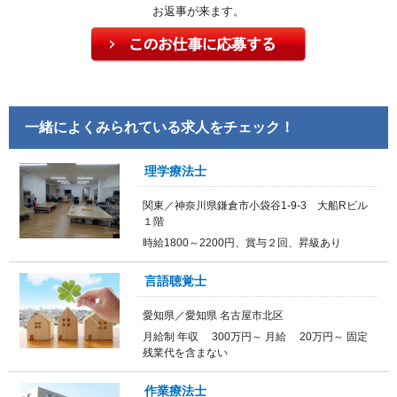
お返事が来ます。
一緒によくみられている求人をチェック！
理学療法士
関東／神奈川県鎌倉市小袋谷1-9-3 大船Rビル
１階
時給1800～2200円、賞与２回、昇級あり
言語聴覚士
愛知県／愛知県 名古屋市北区
月給制 年収 300万円～ 月給 20万円～ 固定
残業代を含まない
作業療法士