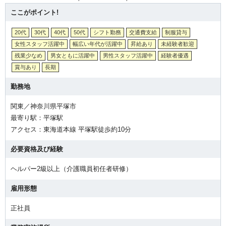
ここがポイント!
20代
30代
40代
50代
シフト勤務
交通費支給
制服貸与
女性スタッフ活躍中
幅広い年代が活躍中
昇給あり
未経験者歓迎
残業少なめ
男女ともに活躍中
男性スタッフ活躍中
経験者優遇
賞与あり
長期
勤務地
関東／神奈川県平塚市
最寄り駅：平塚駅
アクセス：東海道本線 平塚駅徒歩約10分
必要資格及び経験
ヘルパー2級以上（介護職員初任者研修）
雇用形態
正社員