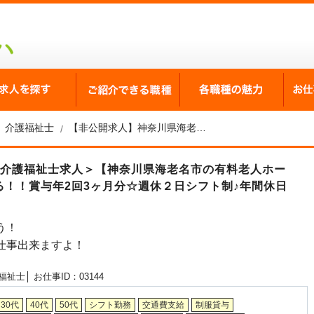
が選ばれる理由
求人を探す
ご紹介できる職種
各職
介護福祉士
【非公開求人】神奈川県海老名市の有料老人ホーム 介護福祉士求人
＜介護福祉士求人＞【神奈川県海老名市の有料老人ホー
！！賞与年2回3ヶ月分☆週休２日シフト制♪年間休日
う！
仕事出来ますよ！
福祉士│
お仕事ID：03144
30代
40代
50代
シフト勤務
交通費支給
制服貸与