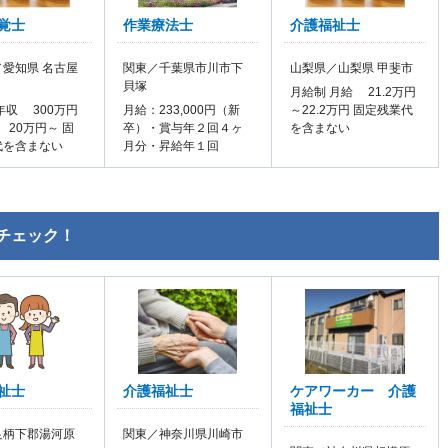
覚士
作業療法士
介護福祉士
愛知県 名古屋
関東／千葉県市川市下
山梨県／山梨県 甲斐市
貝塚
月給制 月給 21.2万円
年収 300万円
月給：233,000円（新
～22.2万円 固定残業代
 20万円～ 固
卒）・賞与年２回４ヶ
を含まない
代を含まない
月分・昇給年１回
チェック！
祉士
介護福祉士
ケアワーカー 介護
福祉士
足柄下郡湯河原
関東／神奈川県川崎市