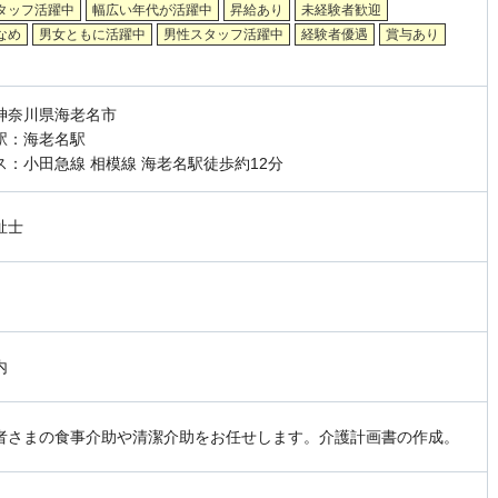
タッフ活躍中
幅広い年代が活躍中
昇給あり
未経験者歓迎
なめ
男女ともに活躍中
男性スタッフ活躍中
経験者優遇
賞与あり
神奈川県海老名市
駅：海老名駅
ス：小田急線 相模線 海老名駅徒歩約12分
祉士
内
者さまの食事介助や清潔介助をお任せします。介護計画書の作成。