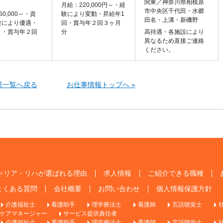
関東／神奈川県相模原
月給：220,000円～・経
市中央区千代田・水郷
60,000～・資
験により変動・昇給年1
田名・上溝・新磯野
験により優遇・
回・賞与年２回３ヶ月
り・賞与年２回
分
高待遇・各施設により
異なるため直接ご連絡
ください。
果一覧へ戻る
お仕事情報トップへ »
ャリア・リハが選ばれる理由
求人情報
ご紹介できる職種
よくある質問
会社概要
お問い合わせ
個人情報保護方針
介護福祉士
看護助手
理学療法士
看護師
言語聴覚士
ケアマネージャー
サービス提供責任者
介護福祉士
看護助手
理学療法士
看護師
言語聴覚士