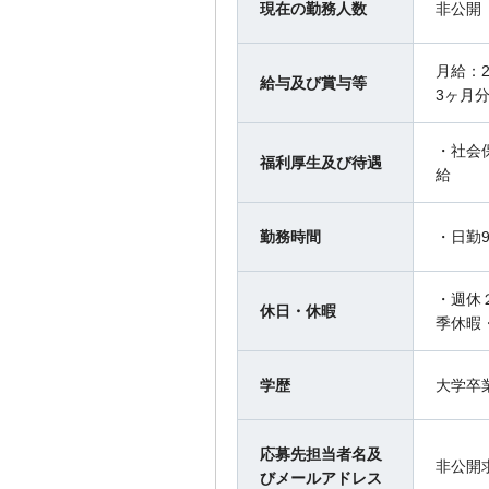
現在の勤務人数
非公開
月給：2
給与及び賞与等
3ヶ月
・社会
福利厚生及び待遇
給
勤務時間
・日勤9
・週休
休日・休暇
季休暇
学歴
大学卒
応募先担当者名及
非公開
びメールアドレス