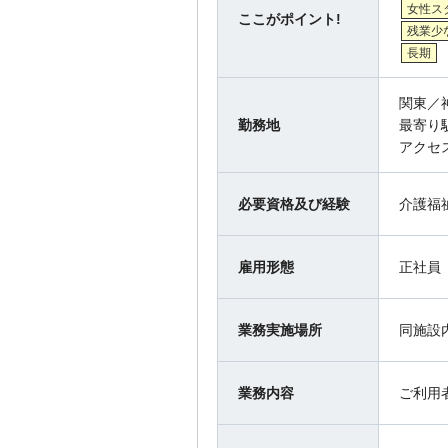
女性ス
ここがポイント!
残業少
長期
関東／
勤務地
最寄り
アクセ
必要資格及び経験
介護福
雇用形態
正社員
業務実施場所
同施設
業務内容
ご利用