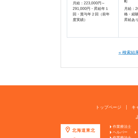
町
月給：223,000円～
291,000円・昇給年１
月給：2
回・賞与年２回（前年
格・経
度実績）
昇給あ
« 検索結
トップページ
キ
作業療法士
北海道東北
ヘルパー
作業療法士