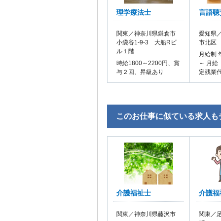
理学療法士
言語聴
関東／神奈川県鎌倉市
愛知県／
小袋谷1-9-3 大船Rビ
市北区
ル１階
月給制 
時給1800～2200円、賞
～ 月給
与２回、昇級あり
定残業
このお仕事に似ている求人も
介護福祉士
介護福
関東／神奈川県藤沢市
関東／