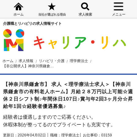
ホーム
求人検索
メニュー
当社が選ばれる理由
介護職とリハビリの求人情報サイト
ホーム
求人情報
リハビリ・介護
理学療法士
【非公開求人】神奈川県鎌倉市の有料老人ホーム 理学療法士求人
【神奈川県鎌倉市】 求人 ＜理学療法士求人＞【神奈川
県鎌倉市の有料老人ホーム】月給２８万円以上可能☆週
休２日シフト制♪年間休日107日♪賞与年2回3ヶ月分☆昇
給年1回☆経験者優遇募集♪
経験者は優遇しますのでご応募ください。
休暇体制が整ってるのでプライベートも充実です。
更新日：2026年04月02日 │
職種：理学療法士│
お仕事ID：03159