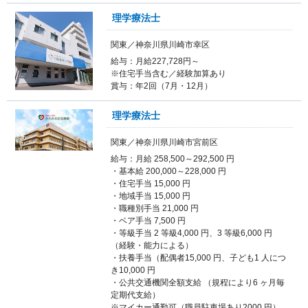
理学療法士
関東／神奈川県川崎市幸区
給与：月給227,728円～
※住宅手当含む／経験加算あり
賞与：年2回（7月・12月）
理学療法士
関東／神奈川県川崎市宮前区
給与：月給 258,500～292,500 円
・基本給 200,000～228,000 円
・住宅手当 15,000 円
・地域手当 15,000 円
・職種別手当 21,000 円
・ベア手当 7,500 円
・等級手当 2 等級4,000 円、3 等級6,000 円
（経験・能力による）
・扶養手当（配偶者15,000 円、子ども1 人につ
き10,000 円
・公共交通機関全額支給 （規程により6 ヶ月毎
定期代支給）
※マイカー通勤可（職員駐車場あり2000 円）