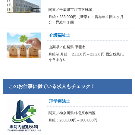
関東／千葉県市川市下貝塚
月給：233,000円（新卒）・賞与年２回４ヶ月
分・昇給年１回
介護福祉士
山梨県／山梨県 甲斐市
月給制 月給 21.2万円～22.2万円 固定残業代
を含まない
このお仕事に似ている求人もチェック！
理学療法士
関東／神奈川県相模原市南区
月給：260,000円～300,000円