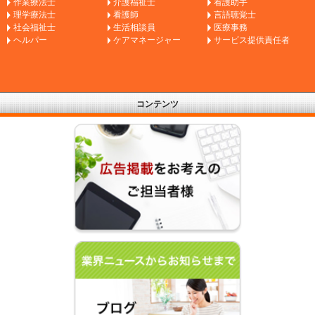
作業療法士
介護福祉士
看護助手
理学療法士
看護師
言語聴覚士
社会福祉士
生活相談員
医療事務
ヘルパー
ケアマネージャー
サービス提供責任者
コンテンツ