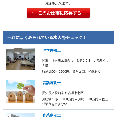
お返事が来ます。
一緒によくみられている求人をチェック！
理学療法士
関東／神奈川県鎌倉市小袋谷1-9-3 大船Rビル
１階
時給1800～2200円、賞与２回、昇級あり
言語聴覚士
愛知県／愛知県 名古屋市北区
月給制 年収 300万円～ 月給 20万円～ 固定
残業代を含まない
作業療法士