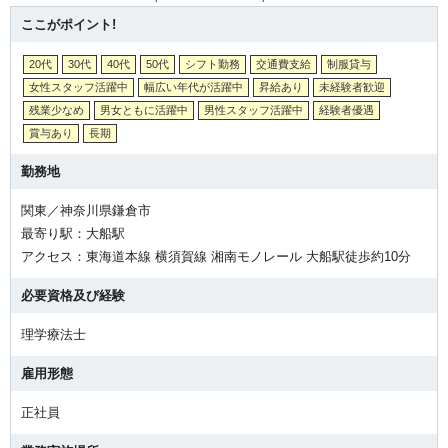
ここがポイント!
20代
30代
40代
50代
シフト勤務
交通費支給
制服貸与
女性スタッフ活躍中
幅広い年代が活躍中
昇給あり
未経験者歓迎
残業少なめ
男女ともに活躍中
男性スタッフ活躍中
経験者優遇
賞与あり
長期
勤務地
関東／神奈川県鎌倉市
最寄り駅：大船駅
アクセス：東海道本線 横須賀線 湘南モノレール 大船駅徒歩約10分
必要資格及び経験
理学療法士
雇用形態
正社員