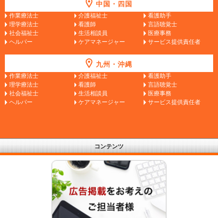
中国・四国
作業療法士
介護福祉士
看護助手
理学療法士
看護師
言語聴覚士
社会福祉士
生活相談員
医療事務
ヘルパー
ケアマネージャー
サービス提供責任者
九州・沖縄
作業療法士
介護福祉士
看護助手
理学療法士
看護師
言語聴覚士
社会福祉士
生活相談員
医療事務
ヘルパー
ケアマネージャー
サービス提供責任者
コンテンツ