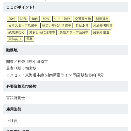
ここがポイント!
20代
30代
40代
50代
シフト勤務
交通費支給
制服貸与
女性スタッフ活躍中
幅広い年代が活躍中
昇給あり
未経験者歓迎
残業少なめ
男女ともに活躍中
男性スタッフ活躍中
経験者優遇
賞与あり
長期
勤務地
関東／神奈川県小田原市
最寄り駅：鴨宮駅
アクセス：東海道本線 湘南新宿ライン 鴨宮駅徒歩約10分
必要資格及び経験
言語聴覚士
雇用形態
正社員