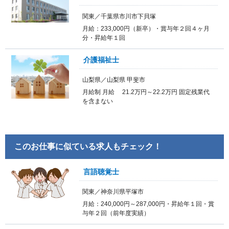
関東／千葉県市川市下貝塚
月給：233,000円（新卒）・賞与年２回４ヶ月
分・昇給年１回
介護福祉士
山梨県／山梨県 甲斐市
月給制 月給 21.2万円～22.2万円 固定残業代
を含まない
このお仕事に似ている求人もチェック！
言語聴覚士
関東／神奈川県平塚市
月給：240,000円～287,000円・昇給年１回・賞
与年２回（前年度実績）