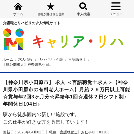
ホーム
求人検索
メニュー
当社が選ばれる理由
介護職とリハビリの求人情報サイト
ホーム
求人情報
リハビリ・介護
言語聴覚士
【非公開求人】神奈川県小田原市の有料老人ホーム 言語聴覚士求人
【神奈川県小田原市】 求人 ＜言語聴覚士求人＞【神奈
川県小田原市の有料老人ホーム】月給２６万円以上可能
☆賞与年2回3ヶ月分☆昇給年1回☆週休２日シフト制♪
年間休日104日♪
駅から徒歩圏内の新しい施設です。
この仕事が好きな方を募集しています！
更新日：2026年04月02日 │
職種：言語聴覚士│
お仕事ID：03163