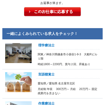
お返事が来ます。
一緒によくみられている求人をチェック！
理学療法士
関東／神奈川県鎌倉市小袋谷1-9-3 大船Rビル
１階
時給1800～2200円、賞与２回、昇級あり
言語聴覚士
愛知県／愛知県 名古屋市北区
月給制 年収 300万円～ 月給 20万円～ 固定
残業代を含まない
作業療法士