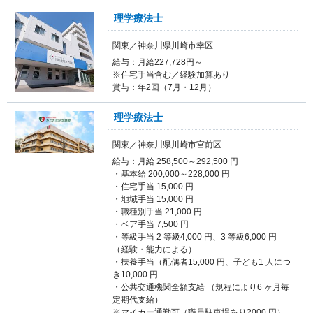
理学療法士
関東／神奈川県川崎市幸区
給与：月給227,728円～
※住宅手当含む／経験加算あり
賞与：年2回（7月・12月）
理学療法士
関東／神奈川県川崎市宮前区
給与：月給 258,500～292,500 円
・基本給 200,000～228,000 円
・住宅手当 15,000 円
・地域手当 15,000 円
・職種別手当 21,000 円
・ベア手当 7,500 円
・等級手当 2 等級4,000 円、3 等級6,000 円
（経験・能力による）
・扶養手当（配偶者15,000 円、子ども1 人につ
き10,000 円
・公共交通機関全額支給 （規程により6 ヶ月毎
定期代支給）
※マイカー通勤可（職員駐車場あり2000 円）