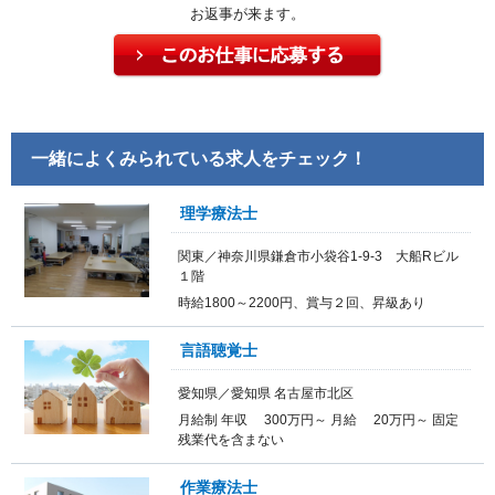
お返事が来ます。
一緒によくみられている求人をチェック！
理学療法士
関東／神奈川県鎌倉市小袋谷1-9-3 大船Rビル
１階
時給1800～2200円、賞与２回、昇級あり
言語聴覚士
愛知県／愛知県 名古屋市北区
月給制 年収 300万円～ 月給 20万円～ 固定
残業代を含まない
作業療法士