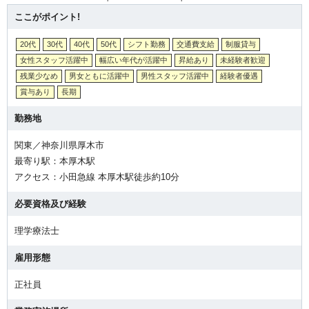
ここがポイント!
20代
30代
40代
50代
シフト勤務
交通費支給
制服貸与
女性スタッフ活躍中
幅広い年代が活躍中
昇給あり
未経験者歓迎
残業少なめ
男女ともに活躍中
男性スタッフ活躍中
経験者優遇
賞与あり
長期
勤務地
関東／神奈川県厚木市
最寄り駅：本厚木駅
アクセス：小田急線 本厚木駅徒歩約10分
必要資格及び経験
理学療法士
雇用形態
正社員