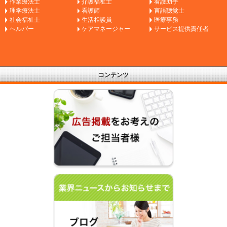
作業療法士
介護福祉士
看護助手
理学療法士
看護師
言語聴覚士
社会福祉士
生活相談員
医療事務
ヘルパー
ケアマネージャー
サービス提供責任者
コンテンツ