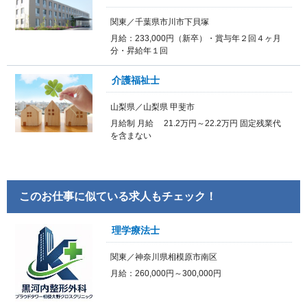
関東／千葉県市川市下貝塚
月給：233,000円（新卒）・賞与年２回４ヶ月
分・昇給年１回
介護福祉士
山梨県／山梨県 甲斐市
月給制 月給 21.2万円～22.2万円 固定残業代
を含まない
このお仕事に似ている求人もチェック！
理学療法士
関東／神奈川県相模原市南区
月給：260,000円～300,000円