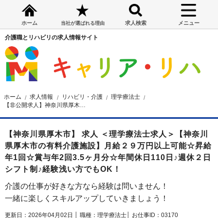
ホーム
求人検索
メニュー
当社が選ばれる理由
介護職とリハビリの求人情報サイト
ホーム
求人情報
リハビリ・介護
理学療法士
【非公開求人】神奈川県厚木市の有料介護施設 理学療法士求人
【神奈川県厚木市】 求人 ＜理学療法士求人＞【神奈川
県厚木市の有料介護施設】月給２９万円以上可能☆昇給
年1回☆賞与年2回3.5ヶ月分☆年間休日110日♪週休２日
シフト制♪経験浅い方でもOK！
介護の仕事が好きな方なら経験は問いません！
一緒に楽しくスキルアップしていきましょう！
更新日：2026年04月02日 │
職種：理学療法士│
お仕事ID：03170