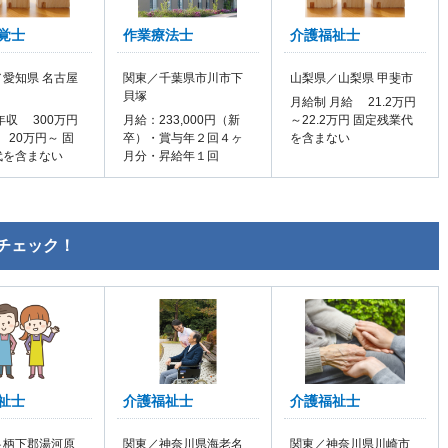
覚士
作業療法士
介護福祉士
愛知県 名古屋
関東／千葉県市川市下
山梨県／山梨県 甲斐市
貝塚
月給制 月給 21.2万円
年収 300万円
月給：233,000円（新
～22.2万円 固定残業代
 20万円～ 固
卒）・賞与年２回４ヶ
を含まない
代を含まない
月分・昇給年１回
チェック！
祉士
介護福祉士
介護福祉士
足柄下郡湯河原
関東／神奈川県海老名
関東／神奈川県川崎市