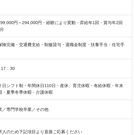
99,000円～294,000円・経験により変動・昇給年1回・賞与年2回
月分
保険完備・交通費支給・制服貸与・退職金制度・扶養手当・住宅手
17：30
２日シフト制・年間休日110日・産休、育児休暇・有給休暇・年末
暇・夏季冬季休暇・介護休暇
業／専門学校卒業／その他
求人のため下記項目より直接ご応募ください