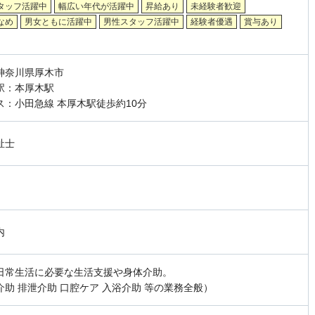
タッフ活躍中
幅広い年代が活躍中
昇給あり
未経験者歓迎
なめ
男女ともに活躍中
男性スタッフ活躍中
経験者優遇
賞与あり
神奈川県厚木市
駅：本厚木駅
ス：小田急線 本厚木駅徒歩約10分
祉士
内
日常生活に必要な生活支援や身体介助。
介助 排泄介助 口腔ケア 入浴介助 等の業務全般）