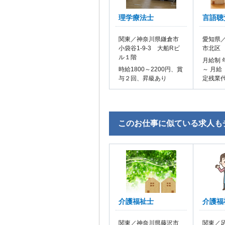
理学療法士
言語聴
関東／神奈川県鎌倉市
愛知県／
小袋谷1-9-3 大船Rビ
市北区
ル１階
月給制 
時給1800～2200円、賞
～ 月給
与２回、昇級あり
定残業
このお仕事に似ている求人も
介護福祉士
介護福
関東／神奈川県藤沢市
関東／