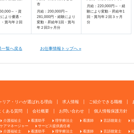
市
月給：220,000円～・経
60,000～・資
月給：200,000円～
験により変動・昇給年1
験により優遇・
281,000円・経験により
回・賞与年２回３ヶ月
り・賞与年２回
変動・昇給年1回・賞与
分
年２回3ヶ月分
果一覧へ戻る
お仕事情報トップへ »
ャリア・リハが選ばれる理由
求人情報
ご紹介できる職種
よくある質問
会社概要
お問い合わせ
個人情報保護方針
介護福祉士
看護助手
理学療法士
看護師
言語聴覚士
ケアマネージャー
サービス提供責任者
介護福祉士
看護助手
理学療法士
看護師
言語聴覚士