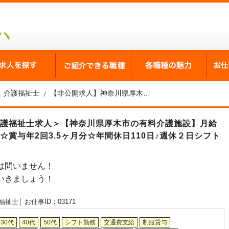
が選ばれる理由
求人を探す
ご紹介できる職種
各職
介護福祉士
【非公開求人】神奈川県厚木市の有料介護施設 介護福祉士求人
介護福祉士求人＞【神奈川県厚木市の有料介護施設】月給
賞与年2回3.5ヶ月分☆年間休日110日♪週休２日シフト
は問いません！
いきましょう！
福祉士│
お仕事ID：03171
30代
40代
50代
シフト勤務
交通費支給
制服貸与