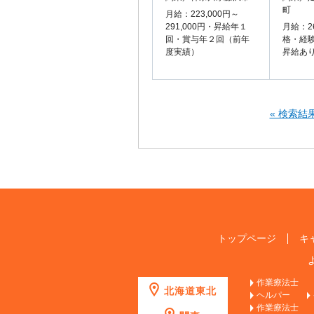
町
月給：223,000円～
291,000円・昇給年１
月給：2
回・賞与年２回（前年
格・経
度実績）
昇給あ
« 検索結
トップページ
キ
作業療法士
北海道東北
ヘルパー
作業療法士