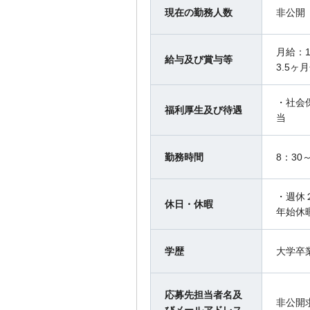
現在の勤務人数
非公開
月給：1
給与及び賞与等
3.5ヶ
・社会
福利厚生及び待遇
当
勤務時間
8：30～
・週休
休日・休暇
年始休
学歴
大学卒
応募先担当者名及
非公開