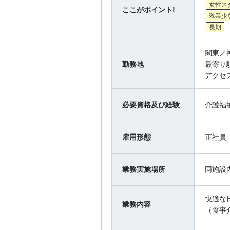
女性ス
ここがポイント!
残業少
長期
関東／
勤務地
最寄り
アクセ
必要資格及び経験
介護福
雇用形態
正社員
業務実施場所
同施設
快適な
業務内容
（食事