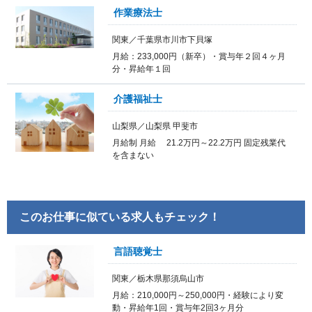
作業療法士
関東／千葉県市川市下貝塚
月給：233,000円（新卒）・賞与年２回４ヶ月
分・昇給年１回
介護福祉士
山梨県／山梨県 甲斐市
月給制 月給 21.2万円～22.2万円 固定残業代
を含まない
このお仕事に似ている求人もチェック！
言語聴覚士
関東／栃木県那須烏山市
月給：210,000円～250,000円・経験により変
動・昇給年1回・賞与年2回3ヶ月分