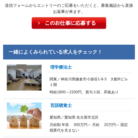
送信フォームからエントリーのご応募をいただくと、募集施設から直接
お返事が来ます。
一緒によくみられている求人をチェック！
理学療法士
関東／神奈川県鎌倉市小袋谷1-9-3 大船Rビル
１階
時給1800～2200円、賞与２回、昇級あり
言語聴覚士
愛知県／愛知県 名古屋市北区
月給制 年収 300万円～ 月給 20万円～ 固定
残業代を含まない