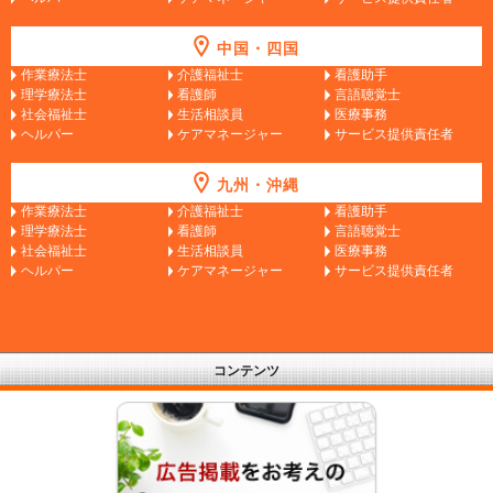
中国・四国
作業療法士
介護福祉士
看護助手
理学療法士
看護師
言語聴覚士
社会福祉士
生活相談員
医療事務
ヘルパー
ケアマネージャー
サービス提供責任者
九州・沖縄
作業療法士
介護福祉士
看護助手
理学療法士
看護師
言語聴覚士
社会福祉士
生活相談員
医療事務
ヘルパー
ケアマネージャー
サービス提供責任者
コンテンツ