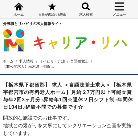
ホーム
求人検索
メニュー
当社が選ばれる理由
介護職とリハビリの求人情報サイト
ホーム
求人情報
リハビリ・介護
言語聴覚士
【非公開求人】栃木県下都賀郡の有料介護施設 言語聴覚士求人
【栃木県下都賀郡】 求人 ＜言語聴覚士求人＞【栃木県
宇都宮市の有料老人ホーム】月給２7万円以上可能☆賞
与年2回3ヶ月分♪昇給年1回☆週休２日シフト制♪年間休
日104日♪経験不問での募集です☆
開放的な施設でのお仕事です。
地域との繋がりを大事にしてレクリエーション企画を実施
しています。