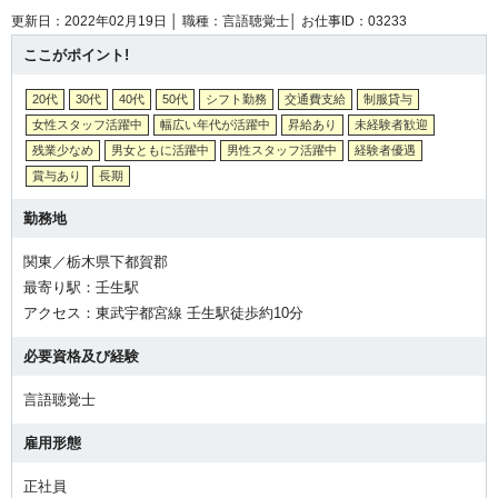
更新日：2022年02月19日 │
職種：言語聴覚士│
お仕事ID：03233
ここがポイント!
20代
30代
40代
50代
シフト勤務
交通費支給
制服貸与
女性スタッフ活躍中
幅広い年代が活躍中
昇給あり
未経験者歓迎
残業少なめ
男女ともに活躍中
男性スタッフ活躍中
経験者優遇
賞与あり
長期
勤務地
関東／栃木県下都賀郡
最寄り駅：壬生駅
アクセス：東武宇都宮線 壬生駅徒歩約10分
必要資格及び経験
言語聴覚士
雇用形態
正社員