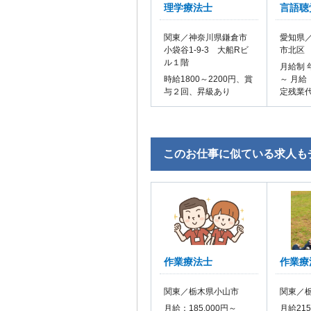
理学療法士
言語聴
関東／神奈川県鎌倉市
愛知県／
小袋谷1-9-3 大船Rビ
市北区
ル１階
月給制 
時給1800～2200円、賞
～ 月給
与２回、昇級あり
定残業
このお仕事に似ている求人も
作業療法士
作業療
関東／栃木県小山市
関東／
月給：185,000円～
月給21