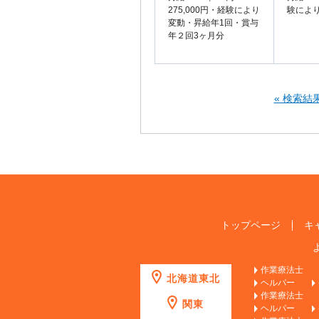
275,000円・経験により
験によ
変動・昇給年1回・賞与
年２回3ヶ月分
« 検索結
トップページ
キ
作業療法士
北海道東北
ヘルパー
作業療法士
関東
ヘルパー