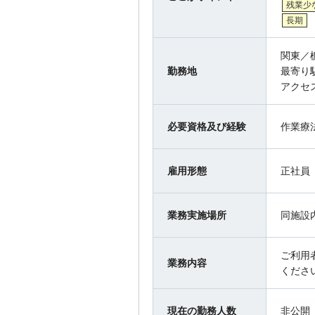
残業少
長期
関東／
勤務地
最寄り
アクセ
必要資格及び経験
作業療
雇用形態
正社員
業務実施場所
同施設
ご利用
業務内容
くださ
現在の勤務人数
非公開