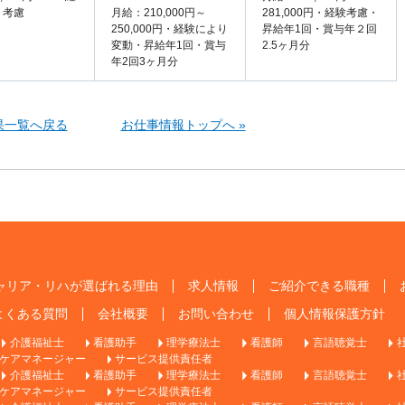
り考慮
月給：210,000円～
281,000円・経験考慮・
250,000円・経験により
昇給年1回・賞与年２回
変動・昇給年1回・賞与
2.5ヶ月分
年2回3ヶ月分
果一覧へ戻る
お仕事情報トップへ »
ャリア・リハが選ばれる理由
求人情報
ご紹介できる職種
よくある質問
会社概要
お問い合わせ
個人情報保護方針
介護福祉士
看護助手
理学療法士
看護師
言語聴覚士
ケアマネージャー
サービス提供責任者
介護福祉士
看護助手
理学療法士
看護師
言語聴覚士
ケアマネージャー
サービス提供責任者