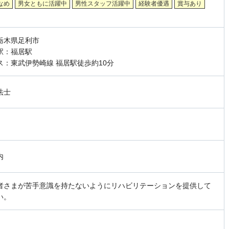
なめ
男女ともに活躍中
男性スタッフ活躍中
経験者優遇
賞与あり
栃木県足利市
駅：福居駅
ス：東武伊勢崎線 福居駅徒歩約10分
法士
内
者さまが苦手意識を持たないようにリハビリテーションを提供して
い。