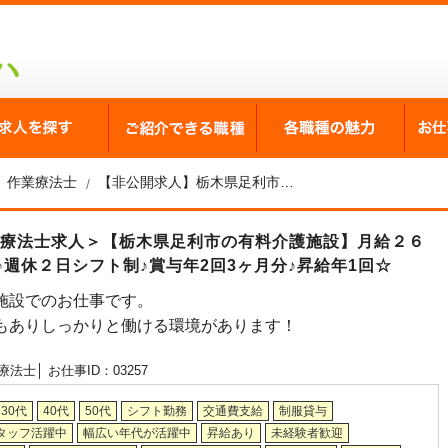
が選ばれる理由
求人を探す
ご紹介できる職種
各職
作業療法士
【非公開求人】栃木県足利市の有料介護施設 作業療法士求人
業療法士求人＞【栃木県足利市の有料介護施設】月給２６
♪週休２日シフト制♪賞与年2回3ヶ月分♪昇給年1回☆
施設でのお仕事です。
もありしっかりと働ける環境があります！
療法士│
お仕事ID：03257
30代
40代
50代
シフト勤務
交通費支給
制服貸与
タッフ活躍中
幅広い年代が活躍中
昇給あり
未経験者歓迎