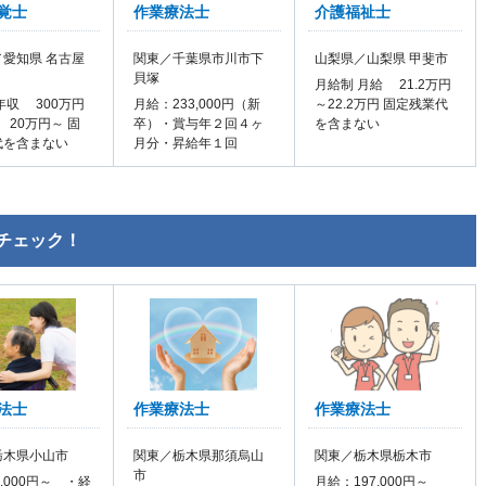
覚士
作業療法士
介護福祉士
愛知県 名古屋
関東／千葉県市川市下
山梨県／山梨県 甲斐市
貝塚
月給制 月給 21.2万円
年収 300万円
月給：233,000円（新
～22.2万円 固定残業代
 20万円～ 固
卒）・賞与年２回４ヶ
を含まない
代を含まない
月分・昇給年１回
チェック！
法士
作業療法士
作業療法士
栃木県小山市
関東／栃木県那須烏山
関東／栃木県栃木市
市
5,000円～ ・経
月給：197,000円～