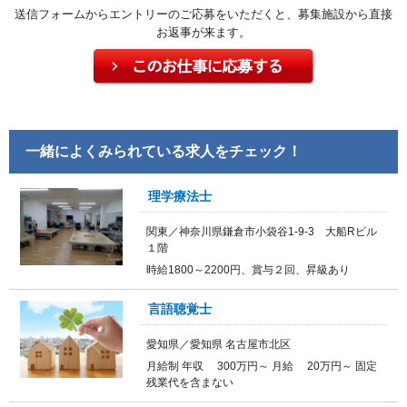
送信フォームからエントリーのご応募をいただくと、募集施設から直接
お返事が来ます。
一緒によくみられている求人をチェック！
理学療法士
関東／神奈川県鎌倉市小袋谷1-9-3 大船Rビル
１階
時給1800～2200円、賞与２回、昇級あり
言語聴覚士
愛知県／愛知県 名古屋市北区
月給制 年収 300万円～ 月給 20万円～ 固定
残業代を含まない