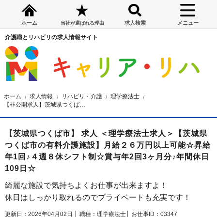
ホーム
求人検索
メニュー
当社が選ばれる理由
介護職とリハビリの求人情報サイト
ホーム
求人情報
リハビリ・介護
理学療法士
【非公開求人】茨城県つくば市の有料介護施設 理学療法士求人
【茨城県つくば市】 求人 ＜理学療法士求人＞【茨城県
つくば市の有料介護施設】月給２６万円以上可能☆昇給
年1回♪４週８休シフト制☆賞与年2回3ヶ月分♪年間休日
109日☆
綺麗な施設で気持ちよくお仕事が出来ますよ！
休日はしっかり取れるのでプライベートも充実です！
更新日：2026年04月02日 │
職種：理学療法士│
お仕事ID：03347