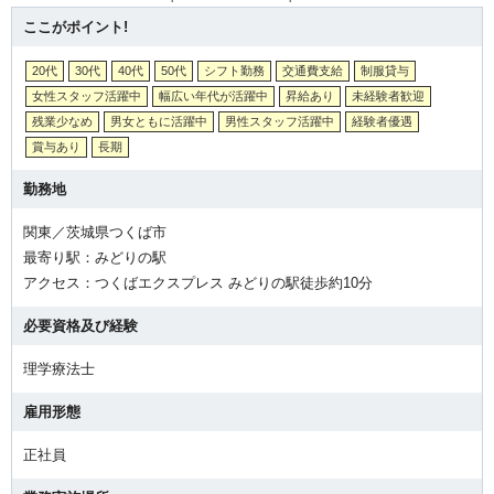
ここがポイント!
20代
30代
40代
50代
シフト勤務
交通費支給
制服貸与
女性スタッフ活躍中
幅広い年代が活躍中
昇給あり
未経験者歓迎
残業少なめ
男女ともに活躍中
男性スタッフ活躍中
経験者優遇
賞与あり
長期
勤務地
関東／茨城県つくば市
最寄り駅：みどりの駅
アクセス：つくばエクスプレス みどりの駅徒歩約10分
必要資格及び経験
理学療法士
雇用形態
正社員