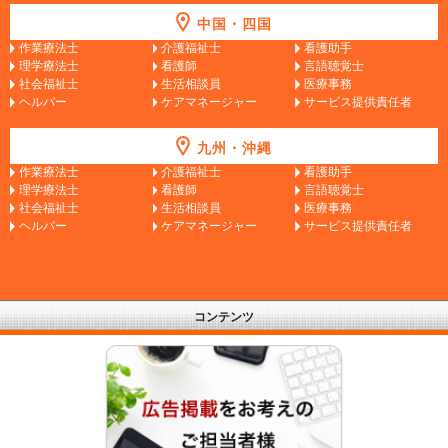
中国・四国
作業療法士
介護福祉士
看護助手
理学療法士
看護師
言語聴覚士
社会福祉士
生活相談員
医療事務
ヘルパー
ケアマネージャー
サービス提供責任者
九州・沖縄
作業療法士
介護福祉士
看護助手
理学療法士
看護師
言語聴覚士
社会福祉士
生活相談員
医療事務
ヘルパー
ケアマネージャー
サービス提供責任者
コンテンツ