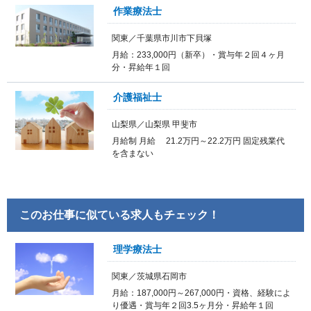
作業療法士
関東／千葉県市川市下貝塚
月給：233,000円（新卒）・賞与年２回４ヶ月
分・昇給年１回
介護福祉士
山梨県／山梨県 甲斐市
月給制 月給 21.2万円～22.2万円 固定残業代
を含まない
このお仕事に似ている求人もチェック！
理学療法士
関東／茨城県石岡市
月給：187,000円～267,000円・資格、経験によ
り優遇・賞与年２回3.5ヶ月分・昇給年１回