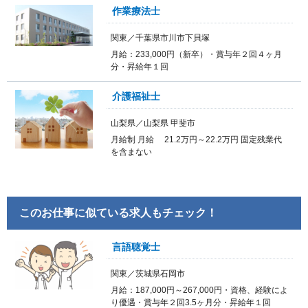
作業療法士
関東／千葉県市川市下貝塚
月給：233,000円（新卒）・賞与年２回４ヶ月
分・昇給年１回
介護福祉士
山梨県／山梨県 甲斐市
月給制 月給 21.2万円～22.2万円 固定残業代
を含まない
このお仕事に似ている求人もチェック！
言語聴覚士
関東／茨城県石岡市
月給：187,000円～267,000円・資格、経験によ
り優遇・賞与年２回3.5ヶ月分・昇給年１回