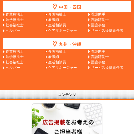
中国・四国
作業療法士
介護福祉士
看護助手
理学療法士
看護師
言語聴覚士
社会福祉士
生活相談員
医療事務
ヘルパー
ケアマネージャー
サービス提供責任者
九州・沖縄
作業療法士
介護福祉士
看護助手
理学療法士
看護師
言語聴覚士
社会福祉士
生活相談員
医療事務
ヘルパー
ケアマネージャー
サービス提供責任者
コンテンツ