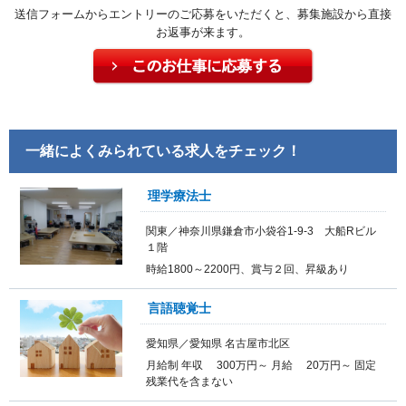
送信フォームからエントリーのご応募をいただくと、募集施設から直接
お返事が来ます。
一緒によくみられている求人をチェック！
理学療法士
関東／神奈川県鎌倉市小袋谷1-9-3 大船Rビル
１階
時給1800～2200円、賞与２回、昇級あり
言語聴覚士
愛知県／愛知県 名古屋市北区
月給制 年収 300万円～ 月給 20万円～ 固定
残業代を含まない