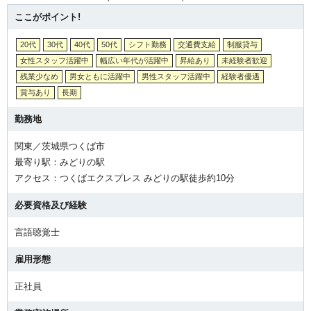
ここがポイント!
20代
30代
40代
50代
シフト勤務
交通費支給
制服貸与
女性スタッフ活躍中
幅広い年代が活躍中
昇給あり
未経験者歓迎
残業少なめ
男女ともに活躍中
男性スタッフ活躍中
経験者優遇
賞与あり
長期
勤務地
関東／茨城県つくば市
最寄り駅：みどりの駅
アクセス：つくばエクスプレス みどりの駅徒歩約10分
必要資格及び経験
言語聴覚士
雇用形態
正社員