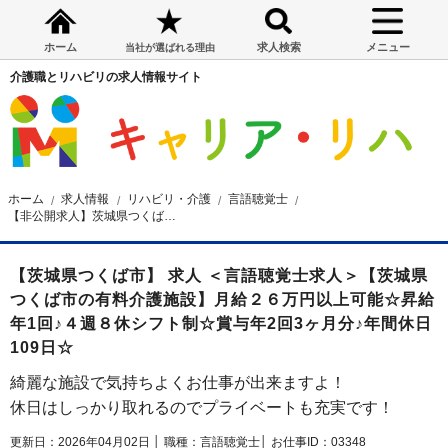
ホーム
求人検索
メニュー
当社が選ばれる理由
介護職とリハビリの求人情報サイト
ホーム
求人情報
リハビリ・介護
言語聴覚士
【非公開求人】茨城県つくば市の有料介護施設 言語聴覚士求人
【茨城県つくば市】 求人 ＜言語聴覚士求人＞【茨城県
つくば市の有料介護施設】月給２６万円以上可能☆昇給
年1回♪４週８休シフト制☆賞与年2回3ヶ月分♪年間休日
109日☆
綺麗な施設で気持ちよくお仕事が出来ますよ！
休日はしっかり取れるのでプライベートも充実です！
更新日：2026年04月02日 │
職種：言語聴覚士│
お仕事ID：03348