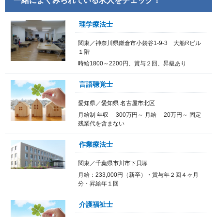
一緒によくみられている求人をチェック！
理学療法士
関東／神奈川県鎌倉市小袋谷1-9-3 大船Rビル
１階
時給1800～2200円、賞与２回、昇級あり
言語聴覚士
愛知県／愛知県 名古屋市北区
月給制 年収 300万円～ 月給 20万円～ 固定
残業代を含まない
作業療法士
関東／千葉県市川市下貝塚
月給：233,000円（新卒）・賞与年２回４ヶ月
分・昇給年１回
介護福祉士