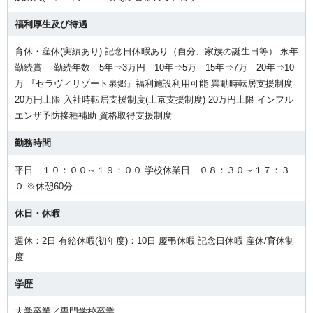
福利厚生及び待遇
育休・産休(実績あり) 記念日休暇あり（自分、家族の誕生日等） 永年
勤続賞 勤続年数 5年⇒3万円 10年⇒5万 15年⇒7万 20年⇒10
万 『セラヴィリゾート泉郷』福利施設利用可能 異動時転居支援制度
20万円上限 入社時転居支援制度(上京支援制度) 20万円上限 インフル
エンザ予防接種補助 資格取得支援制度
勤務時間
平日 １０：００～１９：００ 学校休業日 ０８：３０～１７：３
０ ※休憩60分
休日・休暇
週休：2日 有給休暇(初年度)：10日 慶弔休暇 記念日休暇 産休/育休制
度
学歴
大学卒業／専門学校卒業