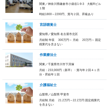
関東／神奈川県鎌倉市小袋谷1-9-3 大船Rビル
１階
時給1800～2200円、賞与２回、昇級あり
言語聴覚士
愛知県／愛知県 名古屋市北区
月給制 年収 300万円～ 月給 20万円～ 固定
残業代を含まない
作業療法士
関東／千葉県市川市下貝塚
月給：233,000円（新卒）・賞与年２回４ヶ月
分・昇給年１回
介護福祉士
山梨県／山梨県 甲斐市
月給制 月給 21.2万円～22.2万円 固定残業代
を含まない