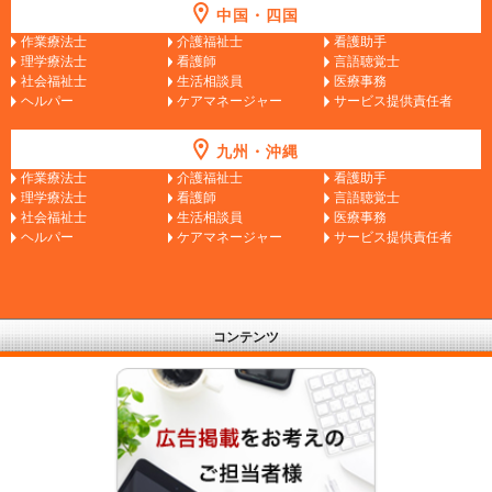
中国・四国
作業療法士
介護福祉士
看護助手
理学療法士
看護師
言語聴覚士
社会福祉士
生活相談員
医療事務
ヘルパー
ケアマネージャー
サービス提供責任者
九州・沖縄
作業療法士
介護福祉士
看護助手
理学療法士
看護師
言語聴覚士
社会福祉士
生活相談員
医療事務
ヘルパー
ケアマネージャー
サービス提供責任者
コンテンツ