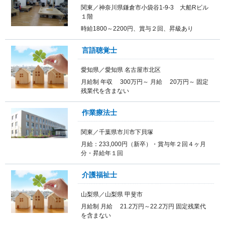
関東／神奈川県鎌倉市小袋谷1-9-3 大船Rビル
１階
時給1800～2200円、賞与２回、昇級あり
言語聴覚士
愛知県／愛知県 名古屋市北区
月給制 年収 300万円～ 月給 20万円～ 固定
残業代を含まない
作業療法士
関東／千葉県市川市下貝塚
月給：233,000円（新卒）・賞与年２回４ヶ月
分・昇給年１回
介護福祉士
山梨県／山梨県 甲斐市
月給制 月給 21.2万円～22.2万円 固定残業代
を含まない