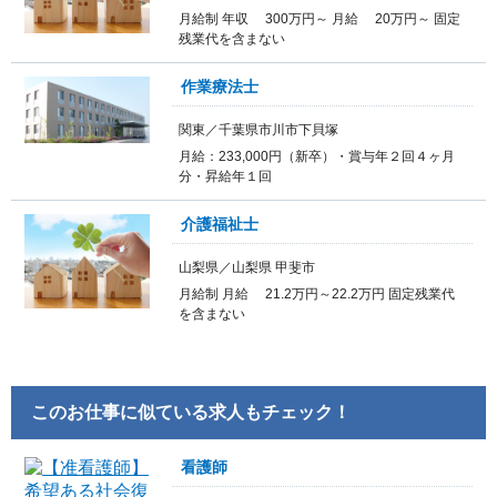
月給制 年収 300万円～ 月給 20万円～ 固定
残業代を含まない
作業療法士
関東／千葉県市川市下貝塚
月給：233,000円（新卒）・賞与年２回４ヶ月
分・昇給年１回
介護福祉士
山梨県／山梨県 甲斐市
月給制 月給 21.2万円～22.2万円 固定残業代
を含まない
このお仕事に似ている求人もチェック！
看護師