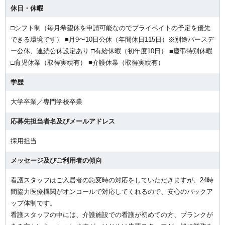
休日・休暇
□シフト制（毎月希望休を申請可能なのでプライベイトの予定を優先
できる環境です） ■月9〜10日公休（年間休日115日）※別途バースデ
ー公休、連続公休設定あり □有給休暇（初年度10日） ■慶弔特別休暇
□育児休業（取得実績有） ■介護休業（取得実績有）
学歴
大学卒業／専門学校卒業
応募先担当者名及びメールアドレス
採用担当
メッセージ及びご利用者の傾向
看護スタッフはご入居者の急変時の対応をしていただきますが、24時
間協力医療機関がオンコールで対応してくれるので、安心のバックア
ップ体制です。
看護スタッフの中には、介護施設での看護が初めての方、ブランクが