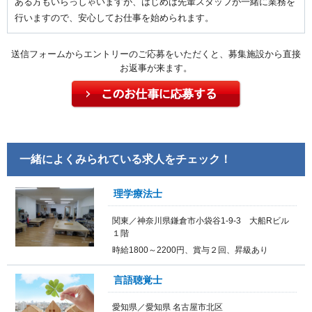
ある方もいらっしゃいますが、はじめは先輩スタッフが一緒に業務を
行いますので、安心してお仕事を始められます。
送信フォームからエントリーのご応募をいただくと、募集施設から直接
お返事が来ます。
一緒によくみられている求人をチェック！
理学療法士
関東／神奈川県鎌倉市小袋谷1-9-3 大船Rビル
１階
時給1800～2200円、賞与２回、昇級あり
言語聴覚士
愛知県／愛知県 名古屋市北区