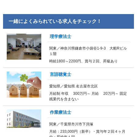
一緒によくみられている求人をチェック！
理学療法士
関東／神奈川県鎌倉市小袋谷1-9-3 大船Rビル
１階
時給1800～2200円、賞与２回、昇級あり
言語聴覚士
愛知県／愛知県 名古屋市北区
月給制 年収 300万円～ 月給 20万円～ 固定
残業代を含まない
作業療法士
関東／千葉県市川市下貝塚
月給：233,000円（新卒）・賞与年２回４ヶ月
分・昇給年１回