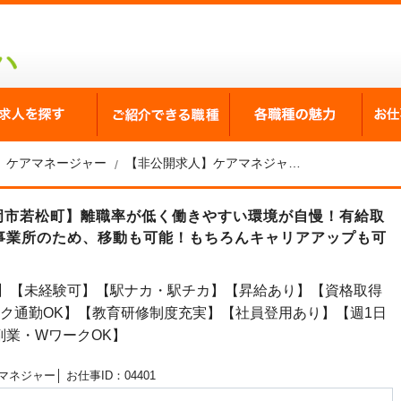
が選ばれる理由
求人を探す
ご紹介できる職種
各職
ケアマネージャー
【非公開求人】ケアマネジャー求人☆豊岡市☆昇給あり☆週1日からOK☆時給1,000円～
豊岡市若松町】離職率が低く働きやすい環境が自慢！有給取
事業所のため、移動も可能！もちろんキャリアアップも可
下】【未経験可】【駅ナカ・駅チカ】【昇給あり】【資格取得
イク通勤OK】【教育研修制度充実】【社員登用あり】【週1日
副業・WワークOK】
マネジャー│
お仕事ID：04401