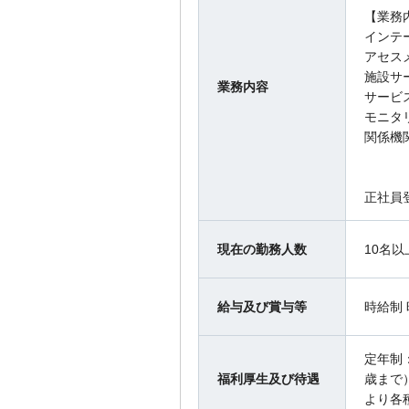
【業務
インテ
アセス
施設サ
業務内容
サービ
モニタ
関係機
正社員
現在の勤務人数
10名以
給与及び賞与等
時給制 
定年制
福利厚生及び待遇
歳まで
より各