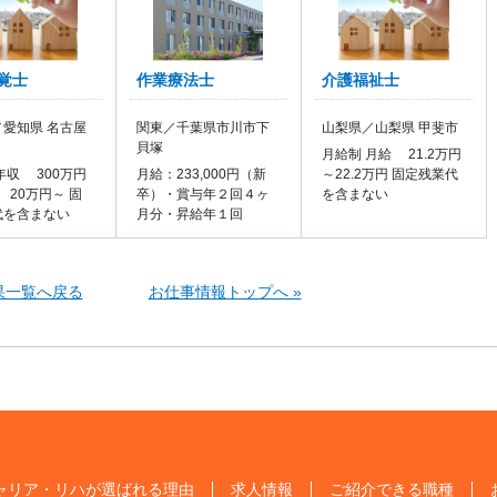
覚士
作業療法士
介護福祉士
愛知県 名古屋
関東／千葉県市川市下
山梨県／山梨県 甲斐市
貝塚
月給制 月給 21.2万円
年収 300万円
月給：233,000円（新
～22.2万円 固定残業代
 20万円～ 固
卒）・賞与年２回４ヶ
を含まない
代を含まない
月分・昇給年１回
果一覧へ戻る
お仕事情報トップへ »
ャリア・リハが選ばれる理由
求人情報
ご紹介できる職種