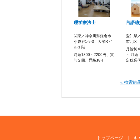
理学療法士
言語聴
関東／神奈川県鎌倉市
愛知県／
小袋谷1-9-3 大船Rビ
市北区
ル１階
月給制 
時給1800～2200円、賞
～ 月給
与２回、昇級あり
定残業
« 検索結
トップページ
キ