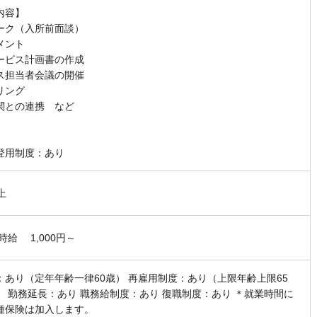
内容】
ーク（入所前面談）
メント
ービス計画書の作成
ス担当者会議の開催
リング
関との連携 など
登用制度：あり
上
時給 1,000円～
：あり（定年年齢一律60歳） 再雇用制度：あり（上限年齢上限65
） 勤務延長：あり 職務給制度：あり 復職制度：あり ＊就業時間に
種保険は加入します。