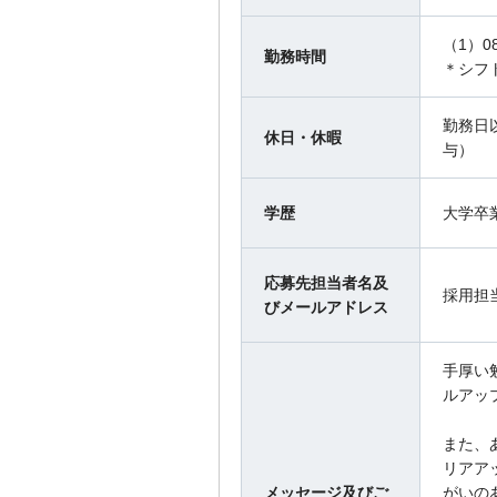
（1）0
勤務時間
＊シフ
勤務日
休日・休暇
与）
学歴
大学卒
応募先担当者名及
採用担
びメールアドレス
手厚い
ルアッ
また、
リアア
メッセージ及びご
がいの