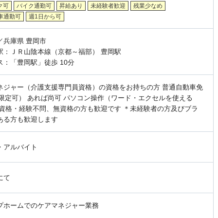
ク可
バイク通勤可
昇給あり
未経験者歓迎
残業少なめ
車通勤可
週1日から可
／兵庫県 豊岡市
駅：ＪＲ山陰本線（京都～福部） 豊岡駅
ス：「豊岡駅」徒歩 10分
ネジャー（介護支援専門員資格）の資格をお持ちの方 普通自動車免
T限定可） あれば尚可 パソコン操作（ワード・エクセルを使える
＊資格・経験不問、無資格の方も歓迎です ＊未経験者の方及びブラ
ある方も歓迎します
・アルバイト
にて
プホームでのケアマネジャー業務