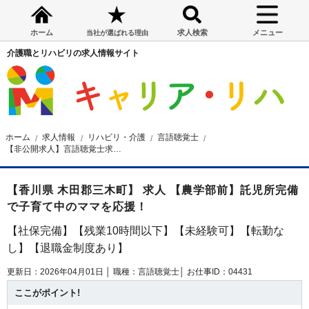
ホーム
求人検索
メニュー
当社が選ばれる理由
介護職とリハビリの求人情報サイト
ホーム
求人情報
リハビリ・介護
言語聴覚士
【非公開求人】言語聴覚士求人☆木田郡☆交通費全額支給☆社保完備☆月給20万円～
【香川県 木田郡三木町】 求人 【農学部前】託児所完備
で子育て中のママを応援！
【社保完備】【残業10時間以下】【未経験可】【転勤な
し】【退職金制度あり】
更新日：2026年04月01日 │
職種：言語聴覚士│
お仕事ID：04431
ここがポイント!