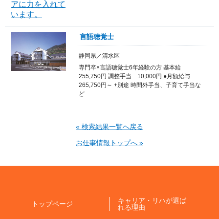
言語聴覚士
静岡県／清水区
専門卒×言語聴覚士6年経験の方 基本給
255,750円 調整手当 10,000円 ●月額給与
265,750円～ +別途 時間外手当、子育て手当な
ど
« 検索結果一覧へ戻る
お仕事情報トップへ »
キャリア・リハが選ば
トップページ
れる理由