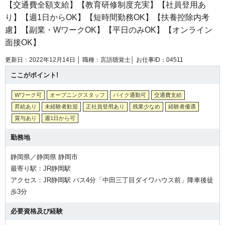
【交通費全額支給】【教育研修制度充実】【社員登用あ
り】【週1日からOK】【短時間勤務OK】【扶養控除内考
慮】【副業・WワークOK】【平日のみOK】【オンライン
面接OK】
更新日：2022年12月14日 │
職種：言語聴覚士│
お仕事ID：04511
ここがポイント!
Wワーク可
オープニングスタッフ
バイク通勤可
交通費支給
昇給あり
未経験者歓迎
正社員登用あり
残業少なめ
経験者優遇
賞与あり
週1日から可
勤務地
静岡県／静岡県 静岡市
最寄り駅：JR静岡駅
アクセス：JR静岡駅 バス4分「中田三丁目ダイワハウス前」降車後徒
歩3分
必要資格及び経験