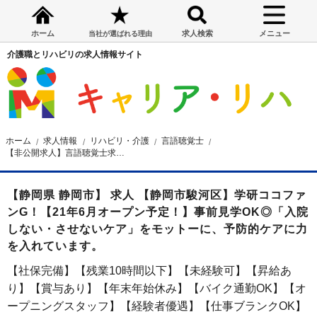
ホーム
求人検索
メニュー
当社が選ばれる理由
介護職とリハビリの求人情報サイト
ホーム
求人情報
リハビリ・介護
言語聴覚士
【非公開求人】言語聴覚士求人☆静岡市☆昇給・賞与あり☆オープニングスタッフ☆交通費全額支給 ☆時給1,637円～
【静岡県 静岡市】 求人 【静岡市駿河区】学研ココファ
ンG！【21年6月オープン予定！】事前見学OK◎「入院
しない・させないケア」をモットーに、予防的ケアに力
を入れています。
【社保完備】【残業10時間以下】【未経験可】【昇給あ
り】【賞与あり】【年末年始休み】【バイク通勤OK】【オ
ープニングスタッフ】【経験者優遇】【仕事ブランクOK】