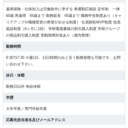
雇用保険・社保加入は労働条件に準ずる 車通勤応相談 定年制 一律
60歳 再雇用 65歳まで 勤務延長 65歳まで 職務申告制度あり（キャ
リアアップや職種変更の希望が出せる制度） 社員顕彰MVP制度 役員
面談制度（6ヶ月に1回） 学研看護書籍の割引購入制度 学研グループ
の商品割引購入制度 受動喫煙対策あり（屋内禁煙）
勤務時間
8:30?17:30 ※週1日、1日1時間のみと言う勤務形態も可能です。お問
い合わせ下さい。
休日・休暇
勤務日以外 有給休暇
学歴
大学卒業／専門学校卒業
応募先担当者名及びメールアドレス