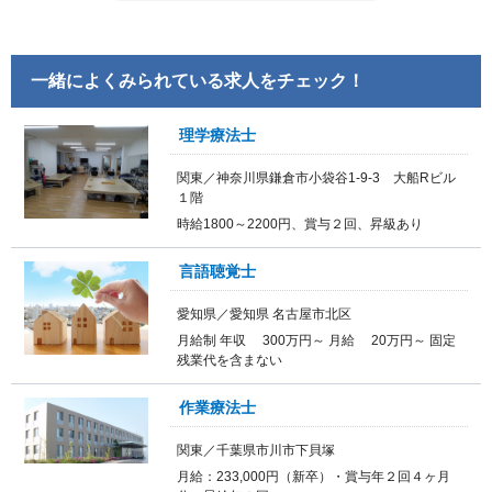
一緒によくみられている求人をチェック！
理学療法士
関東／神奈川県鎌倉市小袋谷1-9-3 大船Rビル
１階
時給1800～2200円、賞与２回、昇級あり
言語聴覚士
愛知県／愛知県 名古屋市北区
月給制 年収 300万円～ 月給 20万円～ 固定
残業代を含まない
作業療法士
関東／千葉県市川市下貝塚
月給：233,000円（新卒）・賞与年２回４ヶ月