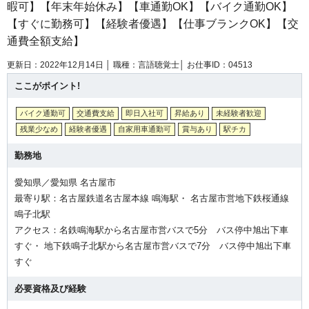
暇可】【年末年始休み】【車通勤OK】【バイク通勤OK】
【すぐに勤務可】【経験者優遇】【仕事ブランクOK】【交
通費全額支給】
更新日：2022年12月14日 │
職種：言語聴覚士│
お仕事ID：04513
ここがポイント!
バイク通勤可
交通費支給
即日入社可
昇給あり
未経験者歓迎
残業少なめ
経験者優遇
自家用車通勤可
賞与あり
駅チカ
勤務地
愛知県／愛知県 名古屋市
最寄り駅：名古屋鉄道名古屋本線 鳴海駅・ 名古屋市営地下鉄桜通線
鳴子北駅
アクセス：名鉄鳴海駅から名古屋市営バスで5分 バス停中旭出下車
すぐ・ 地下鉄鳴子北駅から名古屋市営バスで7分 バス停中旭出下車
すぐ
必要資格及び経験