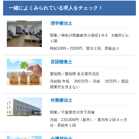
一緒によくみられている求人をチェック！
理学療法士
関東／神奈川県鎌倉市小袋谷1-9-3 大船Rビル
１階
時給1800～2200円、賞与２回、昇級あり
言語聴覚士
愛知県／愛知県 名古屋市北区
月給制 年収 300万円～ 月給 20万円～ 固定
残業代を含まない
作業療法士
関東／千葉県市川市下貝塚
月給：233,000円（新卒）・賞与年２回４ヶ月
分・昇給年１回
介護福祉士