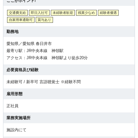
ここがポイント!
交通費支給
即日入社可
未経験者歓迎
残業少なめ
経験者優遇
自家用車通勤可
賞与あり
勤務地
愛知県／愛知県 春日井市
最寄り駅：JR中央本線 神領駅
アクセス：JR中央本線 神領駅より徒歩20分
必要資格及び経験
未経験可 / 新卒可 言語聴覚士 ※経験不問
雇用形態
正社員
業務実施場所
施設内にて