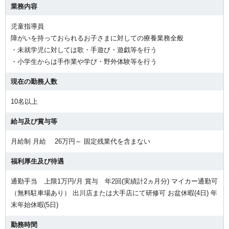
業務内容
児童指導員
障がいを持っておられるお子さまに対しての療養業務全般
・未就学児に対しては歌・手遊び・遊戯等を行う
・小学生からは手作業や学び・野外体験等を行う
現在の勤務人数
10名以上
給与及び賞与等
月給制 月給 26万円～ 固定残業代を含まない
福利厚生及び待遇
通勤手当 上限1万円/月 賞与 年2回(実績計2ヵ月分) マイカー通勤可
（無料駐車場あり） 出川店または大手店にて研修可 お盆休暇(4日) 年
末年始休暇(5日)
勤務時間