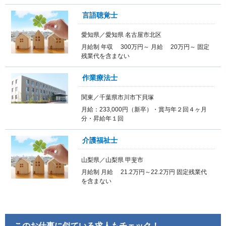
言語聴覚士
愛知県／愛知県 名古屋市北区
月給制 年収 300万円～ 月給 20万円～ 固定
残業代を含まない
作業療法士
関東／千葉県市川市下貝塚
月給：233,000円（新卒）・賞与年２回４ヶ月
分・昇給年１回
介護福祉士
山梨県／山梨県 甲斐市
月給制 月給 21.2万円～22.2万円 固定残業代
を含まない
このお仕事に似ている求人もチェック！