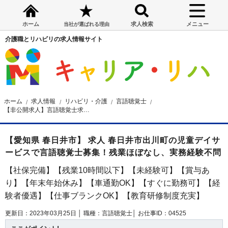
ホーム
求人検索
メニュー
当社が選ばれる理由
介護職とリハビリの求人情報サイト
ホーム
求人情報
リハビリ・介護
言語聴覚士
【非公開求人】言語聴覚士求人☆春日井市☆賞与あり☆車通勤OK☆通勤手当支給 ☆月給26万円～
【愛知県 春日井市】 求人 春日井市出川町の児童デイサ
ービスで言語聴覚士募集！残業ほぼなし、実務経験不問
【社保完備】【残業10時間以下】【未経験可】【賞与あ
り】【年末年始休み】【車通勤OK】【すぐに勤務可】【経
験者優遇】【仕事ブランクOK】【教育研修制度充実】
更新日：2023年03月25日 │
職種：言語聴覚士│
お仕事ID：04525