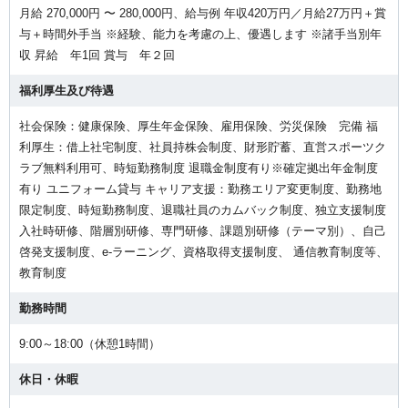
月給 270,000円 〜 280,000円、給与例 年収420万円／月給27万円＋賞
与＋時間外手当 ※経験、能力を考慮の上、優遇します ※諸手当別年
収 昇給 年1回 賞与 年２回
福利厚生及び待遇
社会保険：健康保険、厚生年金保険、雇用保険、労災保険 完備 福
利厚生：借上社宅制度、社員持株会制度、財形貯蓄、直営スポーツク
ラブ無料利用可、時短勤務制度 退職金制度有り※確定拠出年金制度
有り ユニフォーム貸与 キャリア支援：勤務エリア変更制度、勤務地
限定制度、時短勤務制度、退職社員のカムバック制度、独立支援制度
入社時研修、階層別研修、専門研修、課題別研修（テーマ別）、自己
啓発支援制度、e-ラーニング、資格取得支援制度、 通信教育制度等、
教育制度
勤務時間
9:00～18:00（休憩1時間）
休日・休暇