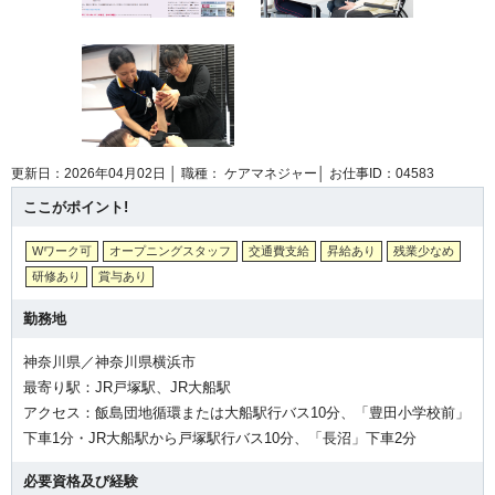
更新日：2026年04月02日 │
職種： ケアマネジャー│
お仕事ID：04583
ここがポイント!
Wワーク可
オープニングスタッフ
交通費支給
昇給あり
残業少なめ
研修あり
賞与あり
勤務地
神奈川県／神奈川県横浜市
最寄り駅：JR戸塚駅、JR大船駅
アクセス：飯島団地循環または大船駅行バス10分、「豊田小学校前」
下車1分・JR大船駅から戸塚駅行バス10分、「長沼」下車2分
必要資格及び経験