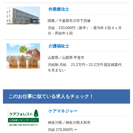
作業療法士
関東／千葉県市川市下貝塚
月給：233,000円（新卒）・賞与年２回４ヶ月
分・昇給年１回
介護福祉士
山梨県／山梨県 甲斐市
月給制 月給 21.2万円～22.2万円 固定残業代
を含まない
このお仕事に似ている求人もチェック！
ケアマネジャー
神奈川県／神奈川県大和市
月給 270,000円 〜