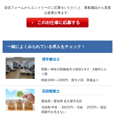
送信フォームからエントリーのご応募をいただくと、募集施設から直接
お返事が来ます。
一緒によくみられている求人をチェック！
理学療法士
関東／神奈川県鎌倉市小袋谷1-9-3 大船Rビル
１階
時給1800～2200円、賞与２回、昇級あり
言語聴覚士
愛知県／愛知県 名古屋市北区
月給制 年収 300万円～ 月給 20万円～ 固定
残業代を含まない