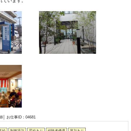
れています。
師│
お仕事ID：04681
支給
制服貸与
昇給あり
経験者優遇
賞与あり