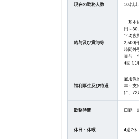
現在の勤務人数
10名以
・基本給
円～30
平均夜
給与及び賞与等
2,50
時間外
賞与 年
4回 
雇用保
福利厚生及び待遇
年～支
に、7
勤務時間
日勤 9
休日・休暇
4週7