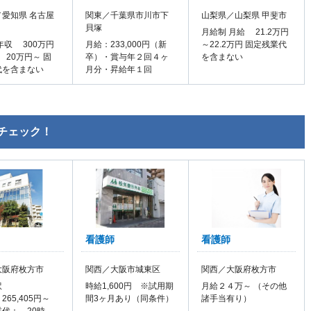
愛知県 名古屋
関東／千葉県市川市下
山梨県／山梨県 甲斐市
貝塚
月給制 月給 21.2万円
年収 300万円
月給：233,000円（新
～22.2万円 固定残業代
 20万円～ 固
卒）・賞与年２回４ヶ
を含まない
代を含まない
月分・昇給年１回
チェック！
看護師
看護師
大阪府枚方市
関西／大阪市城東区
関西／大阪府枚方市
訳
時給1,600円 ※試用期
月給２４万～ （その他
265,405円～
間3ヶ月あり（同条件）
諸手当有り）