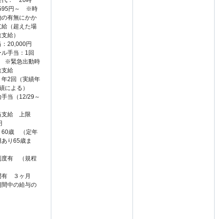
代： 20時
,595円～ ※時
働の有無にかか
支給（超えた場
途支給）
：20,000円
ール手当：1回
0円 ※緊急出動時
途支給
り年2回（実績年
業績による）
手当（12/29～
当支給 上限
円
60歳 （定年
あり65歳ま
制度有 （規程
間有 ３ヶ月
期間中の給与の
）