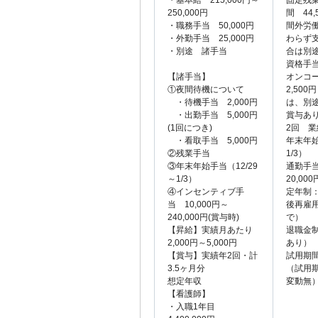
・基本給 215,000円～
固定残業
250,000円
間 44
・職務手当 50,000円
間外労
・外勤手当 25,000円
わらず
・別途 諸手当
合は別
資格手当
【諸手当】
オンコ
①夜間待機について
2,50
・待機手当 2,000円
は、別
・出勤手当 5,000円
賞与あ
(1回につき)
2回 
・看取手当 5,000円
年末年始
②残業手当
1/3）
③年末年始手当（12/29
通勤手
～1/3）
20,000
④インセンティブ手
定年制：
当 10,000円～
後再雇用
240,000円(賞与時)
で）
【昇給】実績月あたり
退職金
2,000円～5,000円
あり）
【賞与】実績年2回・計
試用期
3.5ヶ月分
（試用
想定年収
変動無
【看護師】
・入職1年目