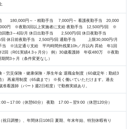
上
 180,000円～・精勤手当 7,000円～ 看護夜勤手当 20,000
,000円 ※夜勤3回以上実施者に支給 夜勤手当 12,500円/回 ※
勤回数3～4回/月 休日出勤手当 2,500円/回 休日夜勤手当
0円/回 休日前夜勤手当 2,500円/回 通勤手当 上限30,000円/月
手当 ※法定通り支給 平均時間外残業10h／月以内 昇給 年1回
2回（R01実績4.3ヶ月分） 例）30歳看護師 年収480万 ※夜勤
試用期間3ヶ月（条件変更なし）
険・労災保険・健康保険・厚生年金 退職金制度（60歳定年：勤続3
給） 再雇用制度（65歳まで） ※長く働いていただけます。過去
2歳准看護師（パート週2日程度）で勤務実績あり。
:00～17:00（休憩60分） 夜勤 17:00～翌9:00（休憩120分）
休（祝日調整）、年間休日108日 夏期、年末年始、特別休暇有り