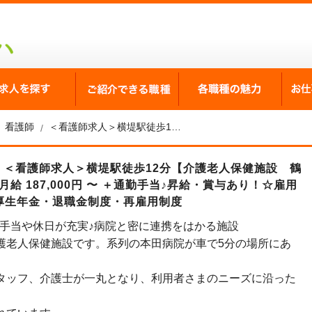
が選ばれる理由
求人を探す
ご紹介できる職種
各職
看護師
＜看護師求人＞横堤駅徒歩12分【介護老人保健施設 鶴見せいわ園】賞与4.3ヶ月分！月給 187,000円 〜 ＋通勤手当♪昇給・賞与あり！
人 ＜看護師求人＞横堤駅徒歩12分【介護老人保健施設 鶴
給 187,000円 〜 ＋通勤手当♪昇給・賞与あり！☆雇用
厚生年金・退職金制度・再雇用制度
☆手当や休日が充実♪病院と密に連携をはかる施設
護老人保健施設です。系列の本田病院が車で5分の場所にあ
。
タッフ、介護士が一丸となり、利用者さまのニーズに沿った