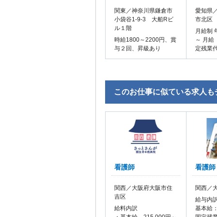
関東／神奈川県鎌倉市
愛知県／
小袋谷1-9-3 大船Rビ
市北区
ル１階
月給制 
時給1800～2200円、賞
～ 月給
与２回、昇級あり
定残業
このお仕事に似ている求人も
看護師
看護師
関西／大阪府大阪市住
関西／
吉区
給与内
給料内訳
基本給：