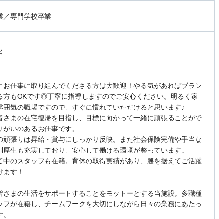
業／専門学校卒業
当
にお仕事に取り組んでくださる方は大歓迎！やる気があればブラン
る方もOKです◎丁寧に指導しますのでご安心ください。明るく家
雰囲気の職場ですので、すぐに慣れていただけると思います♪
者さまの在宅復帰を目指し、目標に向かって一緒に頑張ることがで
りがいのあるお仕事です。
の頑張りは昇給・賞与にしっかり反映。また社会保険完備や手当な
利厚生も充実しており、安心して働ける環境が整っています。
て中のスタッフも在籍。育休の取得実績があり、腰を据えてご活躍
けます！
皆さまの生活をサポートすることをモットーとする当施設。多職種
ッフが在籍し、チームワークを大切にしながら日々の業務にあたっ
す。