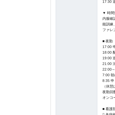
17:30
▼ 時
内服確
能訓練
ファレ
■ 夜勤
17:00
18:0
19:00
21:00
22:0
7:00
8:35 
（休憩は
夜勤回数
オンコ
■ 看
 各病棟