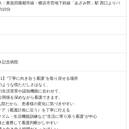
ス：東急田園都市線・横浜市営地下鉄線「あざみ野」駅 西口よりバ
約10分
き記念病院
ST1】“丁寧に向き合う看護”を取り戻せる場所
のような慌ただしさはなく、
の生活背景や認知機能に合わせて、
り関係を深めながら看護できます。
期入院だから、患者様の変化に気づきやすい
別ケア（看護計画に沿う）を丁寧に行える
活リズム・生活機能訓練など“生活に寄り添う看護”が中心
職種と連携して看護判断がしやすい
様と向き合う時間がもっとほしい」