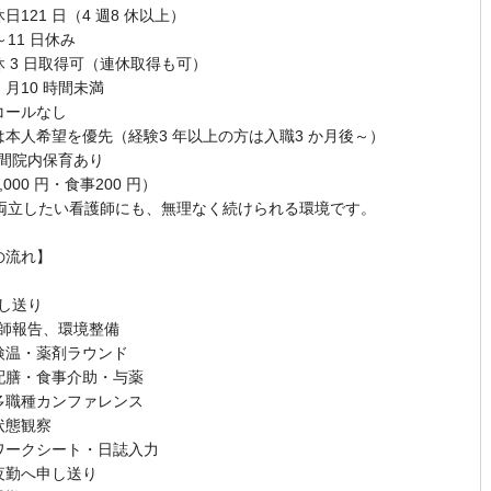
休日121 日（4 週8 休以上）
0～11 日休み
休 3 日取得可（連休取得も可）
：月10 時間未満
コールなし
勤は本人希望を優先（経験3 年以上の方は入職3 か月後～）
 時間院内保育あり
,000 円・食事200 円）
両立したい看護師にも、無理なく続けられる環境です。
の流れ】
申し送り
 医師報告、環境整備
0 検温・薬剤ラウンド
0 配膳・食事介助・与薬
0 多職種カンファレンス
 状態観察
0 ワークシート・日誌入力
0 夜勤へ申し送り