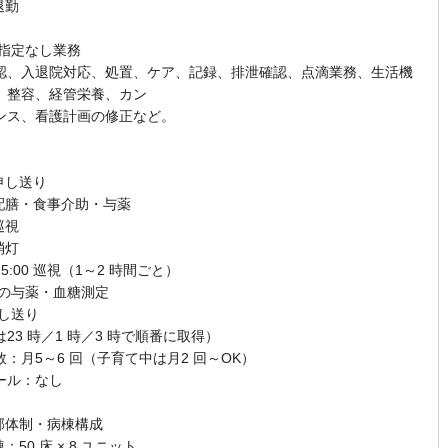
 退勤
間指定なし業務
認、入退院対応、処置、ケア、記録、排泄確認、点滴業務、生活機
、整容、経管栄養、カン
ンス、看護計画の修正など。
 申し送り
0 配膳・食事介助・与薬
 巡視
 消灯
0～5:00 巡視（1～2 時間ごと）
 朝の与薬・血糖測定
申し送り
23 時／1 時／3 時で順番に取得）
：月5～6 回（子育て中は月2 回～OK）
ール：なし
護部体制・病棟構成
：50 床 × 8 ユニット