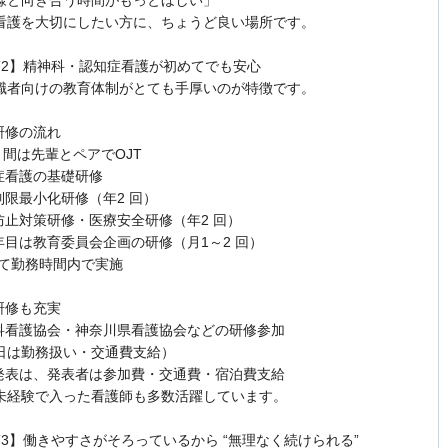
看護を大切にしたい方に、ちょうど良い場所です。
ST2】精神科・認知症看護が初めてでも安心
職者向けの教育体制がとても手厚いのが特徴です。
研修の流れ
か月間は先輩とペアでOJT
知症看護の基礎研修
制限最小化研修（年2 回）
染防止対策研修・医療安全研修（年2 回）
2 年目は教育委員会企画の研修（月1～2 回）
べて勤務時間内で実施
研修も充実
神科看護協会・神奈川県看護協会などの研修参加
日は勤務扱い・交通費支給）
会発表は、発表者は参加費・交通費・宿泊費支給
未経験で入った看護師も多数活躍しています。
ST3】働きやすさがそろっているから “無理なく続けられる”