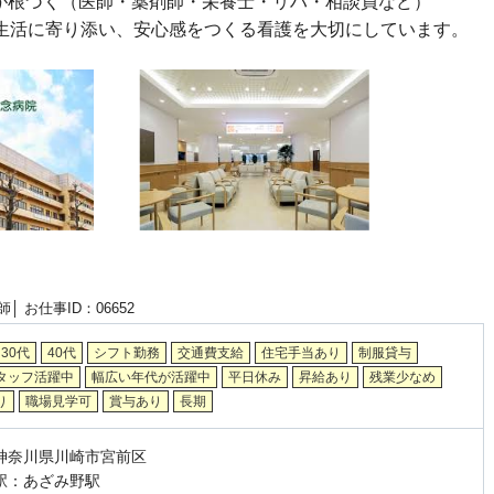
化が根づく（医師・薬剤師・栄養士・リハ・相談員など）
生活に寄り添い、安心感をつくる看護を大切にしています。
師│
お仕事ID：06652
30代
40代
シフト勤務
交通費支給
住宅手当あり
制服貸与
タッフ活躍中
幅広い年代が活躍中
平日休み
昇給あり
残業少なめ
り
職場見学可
賞与あり
長期
神奈川県川崎市宮前区
駅：あざみ野駅