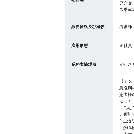
アクセ
ス乗車
必要資格及び経験
看護師
雇用形態
正社員
業務実施場所
かわさ
【BE
急性期
患者様
ゆっく
 ⾧
 個
 生
 多
「患者