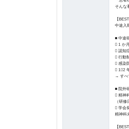
そんな
【BE
中途入
■ 中途
 1 
 認
 行動
 感
 1～
→ す
■ 院外
 精
（研修
 学
精神科
【BE