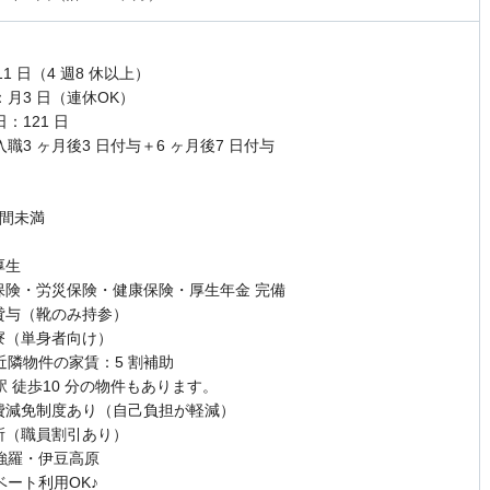
11 日（4 週8 休以上）
：月3 日（連休OK）
：121 日
職3 ヶ月後3 日付与＋6 ヶ月後7 日付与
時間未満
厚生
用保険・労災保険・健康保険・厚生年金 完備
服貸与（靴のみ持参）
員寮（単身者向け）
近隣物件の家賃：5 割補助
駅 徒歩10 分の物件もあります。
療費減免制度あり（自己負担が軽減）
養所（職員割引あり）
強羅・伊豆高原
ベート利用OK♪