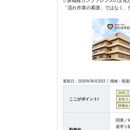
 多職種カンファレンスの文
「流れ作業の看護」ではなく、
更新日：2026年06月20日 │
職種：看護
20代
ここがポイント!
女性ス
研修あ
関東／
最寄り
勤務地