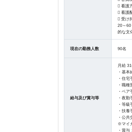
 看
 看護
 受け
20～
的な文
現在の勤務人数
90名
月給 31
・基本給：
・住宅手
・職種別
・ベア手
給与及び賞与等
・夜勤手
・等級手
・扶養手
・公共
※マイ
・賞与：