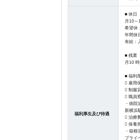
■ 休日
月10～
希望休
年間休日
有給：入
■ 残業
月10 
■ 福利
 雇
 制
 職
・病院
新横浜
福利厚生及び待遇
 治
 保
・箱根
プライ