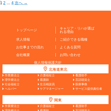
1
2
…
4
次へ →
キャリア・リハが選ば
トップページ
れる理由
求人情報
ご紹介できる職種
お仕事までの流れ
よくある質問
会社概要
お問い合わせ
個人情報保護方針
北海道東北
作業療法士
介護福祉士
看護助手
理学療法士
看護師
言語聴覚士
社会福祉士
生活相談員
医療事務
ヘルパー
ケアマネージャー
サービス提供責任者
関東
作業療法士
介護福祉士
看護助手
理学療法士
看護師
言語聴覚士