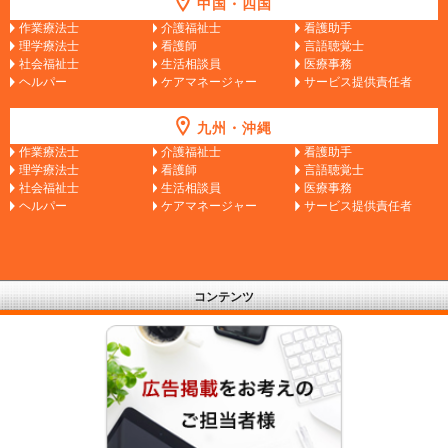
中国・四国
作業療法士
介護福祉士
看護助手
理学療法士
看護師
言語聴覚士
社会福祉士
生活相談員
医療事務
ヘルパー
ケアマネージャー
サービス提供責任者
九州・沖縄
作業療法士
介護福祉士
看護助手
理学療法士
看護師
言語聴覚士
社会福祉士
生活相談員
医療事務
ヘルパー
ケアマネージャー
サービス提供責任者
コンテンツ