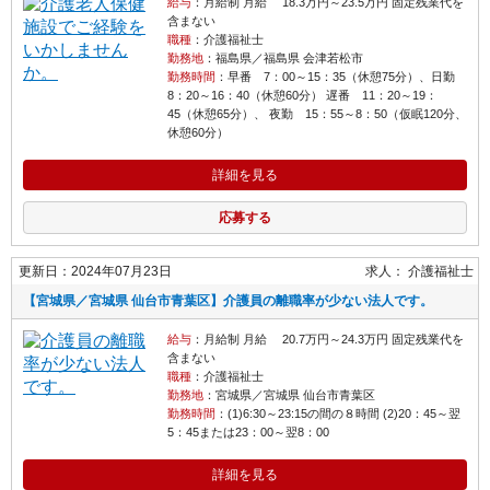
給与
：月給制 月給 18.3万円～23.5万円 固定残業代を
含まない
職種
：介護福祉士
勤務地
：福島県／福島県 会津若松市
勤務時間
：早番 7：00～15：35（休憩75分）、日勤
8：20～16：40（休憩60分） 遅番 11：20～19：
45（休憩65分）、 夜勤 15：55～8：50（仮眠120分、
休憩60分）
詳細を見る
応募する
更新日：2024年07月23日
求人：
介護福祉士
【宮城県／宮城県 仙台市青葉区】介護員の離職率が少ない法人です。
給与
：月給制 月給 20.7万円～24.3万円 固定残業代を
含まない
職種
：介護福祉士
勤務地
：宮城県／宮城県 仙台市青葉区
勤務時間
：(1)6:30～23:15の間の８時間 (2)20：45～翌
5：45または23：00～翌8：00
詳細を見る