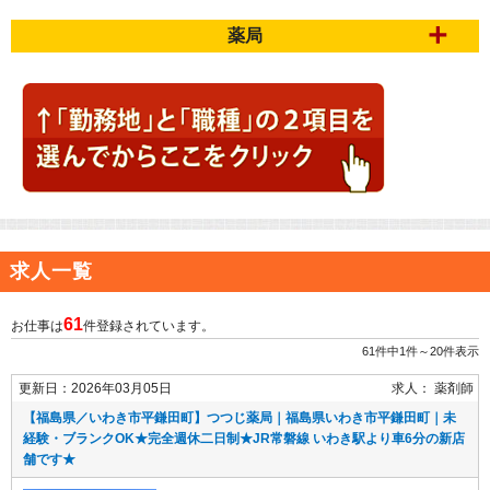
薬局
求人一覧
61
お仕事は
件登録されています。
61件中1件～20件表示
更新日：2026年03月05日
求人：
薬剤師
【福島県／いわき市平鎌田町】つつじ薬局｜福島県いわき市平鎌田町｜未
経験・ブランクOK★完全週休二日制★JR常磐線 いわき駅より車6分の新店
舗です★