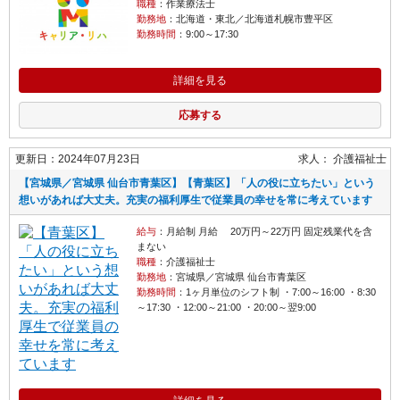
職種
：作業療法士
勤務地
：北海道・東北／北海道札幌市豊平区
勤務時間
：9:00～17:30
詳細を見る
応募する
更新日：2024年07月23日
求人：
介護福祉士
【宮城県／宮城県 仙台市青葉区】【青葉区】「人の役に立ちたい」という
想いがあれば大丈夫。充実の福利厚生で従業員の幸せを常に考えています
給与
：月給制 月給 20万円～22万円 固定残業代を含
まない
職種
：介護福祉士
勤務地
：宮城県／宮城県 仙台市青葉区
勤務時間
：1ヶ月単位のシフト制 ・7:00～16:00 ・8:30
～17:30 ・12:00～21:00 ・20:00～翌9:00